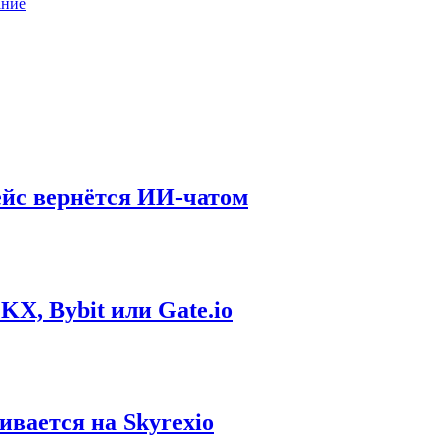
ание
ейс вернётся ИИ-чатом
KX, Bybit или Gate.io
вается на Skyrexio