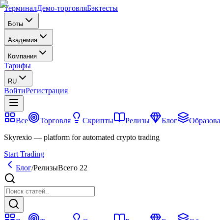
Терминал
Демо-торговля
Бэктесты
Боты
Академия
Компания
Тарифы
RU
Войти
Регистрация
Все
Торговля
Скрипты
Релизы
Блог
Образов
Skyrexio — platform for automated crypto trading
Start Trading
Блог
/
Релизы
Всего 22