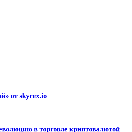
» от skyrex.io
революцию в торговле криптовалютой