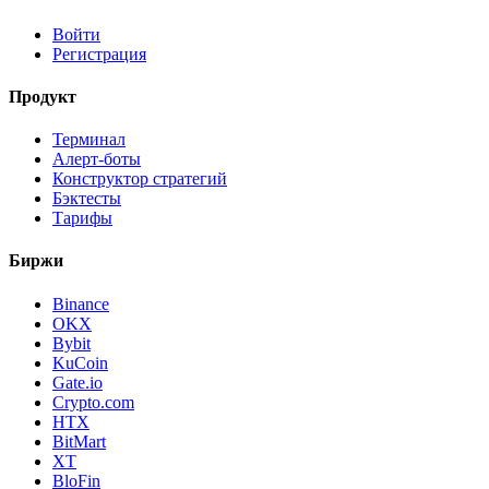
Войти
Регистрация
Продукт
Терминал
Алерт-боты
Конструктор стратегий
Бэктесты
Тарифы
Биржи
Binance
OKX
Bybit
KuCoin
Gate.io
Crypto.com
HTX
BitMart
XT
BloFin