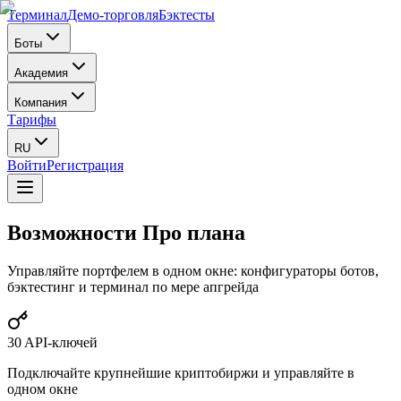
Терминал
Демо-торговля
Бэктесты
Боты
Академия
Компания
Тарифы
RU
Войти
Регистрация
Возможности Про плана
Управляйте портфелем в одном окне: конфигураторы ботов,
бэктестинг и терминал по мере апгрейда
30 API-ключей
Подключайте крупнейшие криптобиржи и управляйте в
одном окне