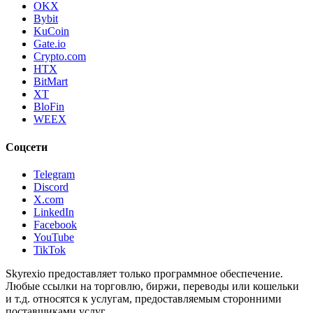
OKX
Bybit
KuCoin
Gate.io
Crypto.com
HTX
BitMart
XT
BloFin
WEEX
Соцсети
Telegram
Discord
X.com
LinkedIn
Facebook
YouTube
TikTok
Skyrexio предоставляет только программное обеспечение.
Любые ссылки на торговлю, биржи, переводы или кошельки
и т.д. относятся к услугам, предоставляемым сторонними
поставщиками услуг.