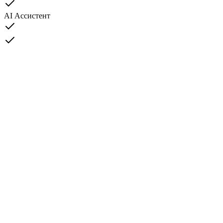
AI Ассистент
Global
US
spot
futures
Global
EU
US
spot
futures
Global
EU
Regions
spot
futures
Global
EU
TR
spot
futures
Global
EU
US
spot
futures