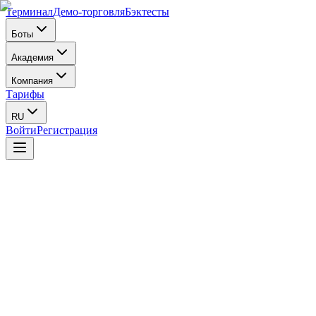
Терминал
Демо-торговля
Бэктесты
Боты
Академия
Компания
Тарифы
RU
Войти
Регистрация
Визуальный конструктор