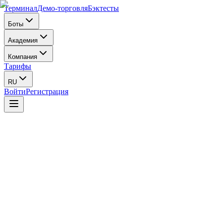
Терминал
Демо-торговля
Бэктесты
Боты
Академия
Компания
Тарифы
RU
Войти
Регистрация
Дата вступления в силу:
30 марта 2024
ВАЖНОЕ УВЕДОМЛЕНИЕ
Настоящие Условия использования содержат важную информацию