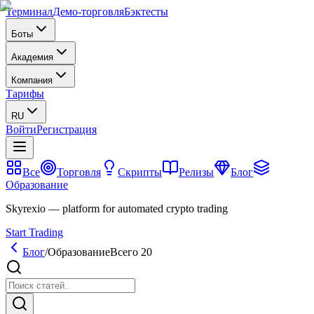
Терминал
Демо-торговля
Бэктесты
Боты
Академия
Компания
Тарифы
RU
Войти
Регистрация
Все
Торговля
Скрипты
Релизы
Блог
Образование
Skyrexio — platform for automated crypto trading
Start Trading
Блог
/
Образование
Всего 20