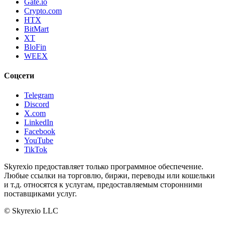
Gate.io
Crypto.com
HTX
BitMart
XT
BloFin
WEEX
Соцсети
Telegram
Discord
X.com
LinkedIn
Facebook
YouTube
TikTok
Skyrexio предоставляет только программное обеспечение.
Любые ссылки на торговлю, биржи, переводы или кошельки
и т.д. относятся к услугам, предоставляемым сторонними
поставщиками услуг.
©
Skyrexio LLC