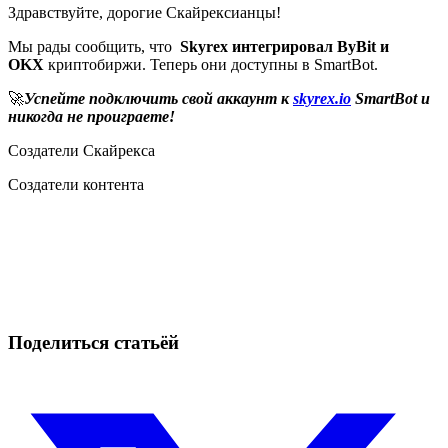
Здравствуйте, дорогие Скайрексианцы!
Мы рады сообщить, что
Skyrex интегрировал ByBit и
OKX
криптобиржи. Теперь они доступны в SmartBot.
🚀
Успейте подключить свой аккаунт к
skyrex.io
SmartBot и
никогда не проиграете!
Создатели Скайрекса
Создатели контента
Начните торговать на Skyrexio сегодня
Ловите движения, которые вручную легко проспать.
Начать бесплатно
Поделиться статьёй