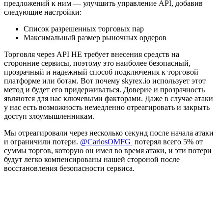
предложений к ним — улучшить управление API, добавив
следующие настройки:
Список разрешенных торговых пар
Максимальный размер рыночных ордеров
Торговля через API НЕ требует внесения средств на
сторонние сервисы, поэтому это наиболее безопасный,
прозрачный и надежный способ подключения к торговой
платформе или ботам. Вот почему skyrex.io использует этот
метод и будет его придерживаться. Доверие и прозрачность
являются для нас ключевыми факторами. Даже в случае атаки
у нас есть возможность немедленно отреагировать и закрыть
доступ злоумышленникам.
Мы отреагировали через несколько секунд после начала атаки
и ограничили потери.
@CarlosOMFG
потерял всего 5% от
суммы торгов, которую он имел во время атаки, и эти потери
будут легко компенсированы нашей стороной после
восстановления безопасности сервиса.
Начните торговать на Skyrexio сегодня
Ловите движения, которые вручную легко проспать.