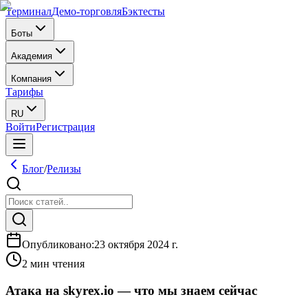
Терминал
Демо-торговля
Бэктесты
Боты
Академия
Компания
Тарифы
RU
Войти
Регистрация
Блог
/
Релизы
Опубликовано
:
23 октября 2024 г.
2 мин чтения
Атака на skyrex.io — что мы знаем сейчас