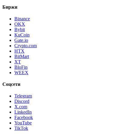
Биржи
Binance
OKX
Bybit
KuCoin
Gate.io
Crypto.com
HTX
BitMart
XT
BloFin
WEEX
Соцсети
Telegram
Discord
X.com
LinkedIn
Facebook
YouTube
TikTok