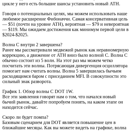
цикле у него есть большие шансы установить новый ATH.
Говоря о потенциальных целях, мы можем использовать наше
любимое расширение Фибоначчи. Самая консервативная цель
— $51 (почти на уровне ATH), вероятная — $79 и невероятная
— $119. Мы ожидаем достижения как минимум первой цели в
$2024-$2025.
Волна C внутри 2 завершена?
Ранее мы рассматривали медвежий рынок как неравномерную
коррекцию, а движение от ATH вниз было волной C. Волна C
обычно состоит из 5 волн. На этот раз мы можем четко
посчитать эти волны. Потрясающая дивергенция осциллятора
помогает нам считать волны. Волна 5 завершилась бычьим
расходящимся баром с приседанием MFI. В совокупности это
сильный знак разворота.
График 1. Обзор волны C DOT 1W.
Все эти заявления говорят нам о том, что начался новый
бычий рынок, давайте попробуем понять, на каком этапе он
находится сейчас.
Скоро ли будет помпа?
Базовым сценарием для DOT является повышение цен в
ближайшие месяцы. Как вы можете видеть на графике, волна