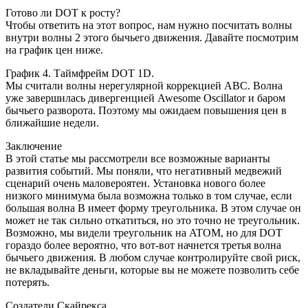
Готово ли DOT к росту?
Чтобы ответить на этот вопрос, нам нужно посчитать волны
внутри волны 2 этого бычьего движения. Давайте посмотрим
на график цен ниже.
График 4. Таймфрейм DOT 1D.
Мы считали волны нерегулярной коррекцией ABC. Волна
уже завершилась дивергенцией Awesome Oscillator и баром
бычьего разворота. Поэтому мы ожидаем повышения цен в
ближайшие недели.
Заключение
В этой статье мы рассмотрели все возможные варианты
развития событий. Мы поняли, что негативный медвежий
сценарий очень маловероятен. Установка нового более
низкого минимума была возможна только в том случае, если
большая волна B имеет форму треугольника. В этом случае он
может не так сильно откатиться, но это точно не треугольник.
Возможно, мы видели треугольник на ATOM, но для DOT
гораздо более вероятно, что вот-вот начнется третья волна
бычьего движения. В любом случае контролируйте свой риск,
не вкладывайте деньги, которые вы не можете позволить себе
потерять.
Создатели Скайрекса