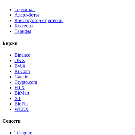
Терминал
Алерт-боты
Конструктор стратегий
Бэктесты
Тарифы
Биржи
Binance
OKX
Bybit
KuCoin
Gate.io
Crypto.com
HTX
BitMart
XT
BloFin
WEEX
Соцсети
Telegram