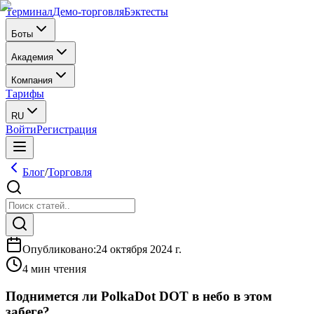
Терминал
Демо-торговля
Бэктесты
Боты
Академия
Компания
Тарифы
RU
Войти
Регистрация
Блог
/
Торговля
Опубликовано
:
24 октября 2024 г.
4 мин чтения
Поднимется ли PolkaDot DOT в небо в этом
забеге?