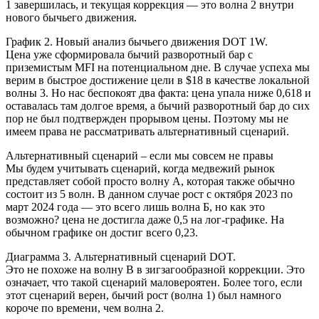
1 завершилась, и текущая коррекция — это волна 2 внутри
нового бычьего движения.
График 2. Новый анализ бычьего движения DOT 1W.
Цена уже сформировала бычий разворотный бар с
приземистым MFI на потенциальном дне. В случае успеха мы
верим в быстрое достижение цели в $18 в качестве локальной
волны 3. Но нас беспокоят два факта: цена упала ниже 0,618 и
оставалась там долгое время, а бычий разворотный бар до сих
пор не был подтвержден прорывом цены. Поэтому мы не
имеем права не рассматривать альтернативный сценарий.
Альтернативный сценарий – если мы совсем не правы
Мы будем учитывать сценарий, когда медвежий рынок
представляет собой просто волну А, которая также обычно
состоит из 5 волн. В данном случае рост с октября 2023 по
март 2024 года — это всего лишь волна Б, но как это
возможно? цена не достигла даже 0,5 на лог-графике. На
обычном графике он достиг всего 0,23.
Диаграмма 3. Альтернативный сценарий DOT.
Это не похоже на волну B в зигзагообразной коррекции. Это
означает, что такой сценарий маловероятен. Более того, если
этот сценарий верен, бычий рост (волна 1) был намного
короче по времени, чем волна 2.