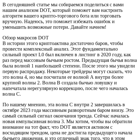
В сегодняшней статье мы собираемся поделиться с вами
нашим анализом DOT, который поможет вам настроить
алгоритм вашего крипто-торгового бота или торговать
вручную. Надеюсь, это поможет избежать ошибок и
уменьшить возможные потери. Давайте начнем!
Обзор макросов DOT
В истории этого криптоактива достаточно баров, чтобы
провести комплексный анализ. Этот фундаментально
сильный проект L0 был включен в листинг в 2020 году, как
раз перед массовым бычьим ростом. Предыдущая бычья волна
была волной 1 наибольшей степени. После этого мы увидели
первую распродажу. Некоторые трейдеры могут сказать, что
это волна 4, но мы посчитали ее волной А внутри более
крупной волны 2. Волна B создала бычью ловушку и
напечатала нерегулярную коррекцию, после чего началась
волна C.
По нашему мнению, эта волна C внутри 2 завершилась в
октябре 2023 года массивным разворотным баром внизу. Это
самый сильный сигнал окончания тренда. Сейчас началась
новая импульсивная волна 3. Мы хотим, чтобы вы обратили
внимание на тот факт, что DOT является активом с
восходящим трендом, цена не достигла предыдущего начала
бычьего движения, и это отличный знак того, что в этом