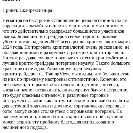
Привет, Скайрексианцы!
Несмотря на быстрое восстановление цены биткойнов после
коррекции, альткойны остаются мертвыми, и мы понимаем,
что это действительно раздражает большинство участников
рынка. Большинство трейдеров сейчас терпят огромные
убытки после падения -60% всего рынка криптовалют с марта
2024 года. Но торговать криптовалютой очень рискованно, не
обладая знаниями в различных стратегиях криптоторговли.
На этот раз даже лучшие торговые стратегии крипто-ботов и
лучшие крипто-трейдеры потерпели неудачу. Такого большого
краха никто не ждал. Анализируя идеи ведущих
криптотрейдеров на TradingView, мы видим, что большинство
из них по-прежнему настроены оптимистично. Конечно, это
не означает, что рынок обязательно пойдет вниз, но если,
когда он начнет отскакивать, они сохранят бычье настроение,
это будет опасным сигналом, и различные торговые
инструменты, такие как автоматические торговые боты, боты
для сеточной торговли и другие алгоритмические торговые
боты, могут снова столкнуться с огромными потерями. По
нашему мнению, только бот для криптовалютной торговли
может решить эту проблему благодаря использованию
нелинейного подхода.