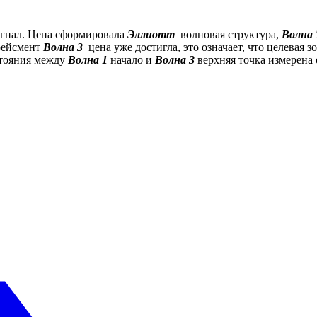
гнал. Цена сформировала
Эллиотт
волновая структура,
Волна 
рейсмент
Волна 3
цена уже достигла, это означает, что целевая з
тояния между
Волна 1
начало и
Волна 3
верхняя точка измерена