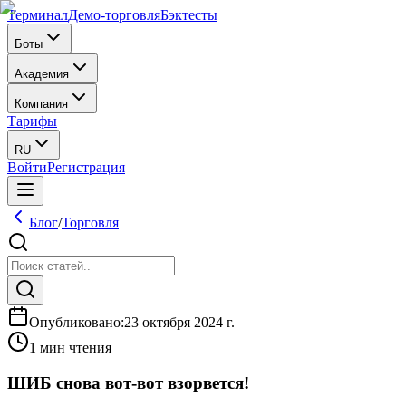
Терминал
Демо-торговля
Бэктесты
Боты
Академия
Компания
Тарифы
RU
Войти
Регистрация
Блог
/
Торговля
Опубликовано
:
23 октября 2024 г.
1 мин чтения
ШИБ снова вот-вот взорвется!