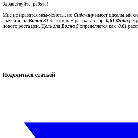
Здравствуйте, ребята!
Мне не нравятся мем-монеты, но
Сиба-ину
имеет идеальный си
значение на
Волна 3
Об этом нам рассказал top.
0,61 Фибо
рет
нового роста цен. Цель для
Волна 5
определяется как
0,61
расс
Начните торговать на Skyrexio сегодня
Ловите движения, которые вручную легко проспать.
Начать бесплатно
Поделиться статьёй