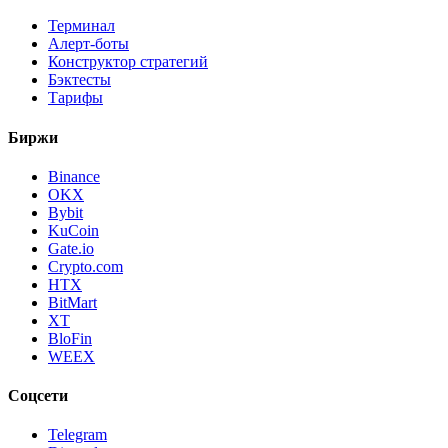
Терминал
Алерт-боты
Конструктор стратегий
Бэктесты
Тарифы
Биржи
Binance
OKX
Bybit
KuCoin
Gate.io
Crypto.com
HTX
BitMart
XT
BloFin
WEEX
Соцсети
Telegram