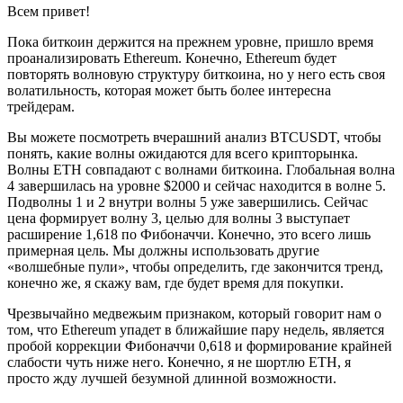
Всем привет!
Пока биткоин держится на прежнем уровне, пришло время
проанализировать Ethereum. Конечно, Ethereum будет
повторять волновую структуру биткоина, но у него есть своя
волатильность, которая может быть более интересна
трейдерам.
Вы можете посмотреть вчерашний анализ BTCUSDT, чтобы
понять, какие волны ожидаются для всего крипторынка.
Волны ETH совпадают с волнами биткоина. Глобальная волна
4 завершилась на уровне $2000 и сейчас находится в волне 5.
Подволны 1 и 2 внутри волны 5 уже завершились. Сейчас
цена формирует волну 3, целью для волны 3 выступает
расширение 1,618 по Фибоначчи. Конечно, это всего лишь
примерная цель. Мы должны использовать другие
«волшебные пули», чтобы определить, где закончится тренд,
конечно же, я скажу вам, где будет время для покупки.
Чрезвычайно медвежьим признаком, который говорит нам о
том, что Ethereum упадет в ближайшие пару недель, является
пробой коррекции Фибоначчи 0,618 и формирование крайней
слабости чуть ниже него. Конечно, я не шортлю ETH, я
просто жду лучшей безумной длинной возможности.