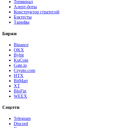
Терминал
Алерт-боты
Конструктор стратегий
Бэктесты
Тарифы
Биржи
Binance
OKX
Bybit
KuCoin
Gate.io
Crypto.com
HTX
BitMart
XT
BloFin
WEEX
Соцсети
Telegram
Discord