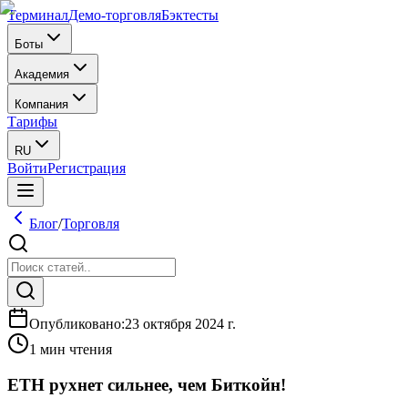
Терминал
Демо-торговля
Бэктесты
Боты
Академия
Компания
Тарифы
RU
Войти
Регистрация
Блог
/
Торговля
Опубликовано
:
23 октября 2024 г.
1 мин чтения
ETH рухнет сильнее, чем Биткойн!