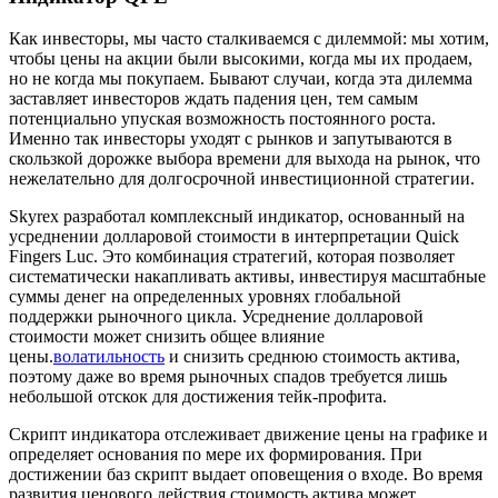
Как инвесторы, мы часто сталкиваемся с дилеммой: мы хотим,
чтобы цены на акции были высокими, когда мы их продаем,
но не когда мы покупаем. Бывают случаи, когда эта дилемма
заставляет инвесторов ждать падения цен, тем самым
потенциально упуская возможность постоянного роста.
Именно так инвесторы уходят с рынков и запутываются в
скользкой дорожке выбора времени для выхода на рынок, что
нежелательно для долгосрочной инвестиционной стратегии.
Skyrex разработал комплексный индикатор, основанный на
усреднении долларовой стоимости в интерпретации Quick
Fingers Luc. Это комбинация стратегий, которая позволяет
систематически накапливать активы, инвестируя масштабные
суммы денег на определенных уровнях глобальной
поддержки рыночного цикла. Усреднение долларовой
стоимости может снизить общее влияние
цены.
волатильность
и снизить среднюю стоимость актива,
поэтому даже во время рыночных спадов требуется лишь
небольшой отскок для достижения тейк-профита.
Скрипт индикатора отслеживает движение цены на графике и
определяет основания по мере их формирования. При
достижении баз скрипт выдает оповещения о входе. Во время
развития ценового действия стоимость актива может