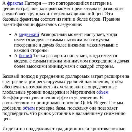
А
фрактал
Паттерн — это повторяющийся паттерн на
ценовом графике, который может предсказывать развороты
среди более крупных и хаотичных движений цен. Эти
базовые фракталы состоят из пяти и более баров. Правила
идентификации фракталов следующие:
А
медвежий
Разворотный момент наступает, когда
имеется модель с самым высоким максимумом
посередине и двумя более низкими максимумами с
каждой стороны.
А
бычий
Точка разворота наступает, когда имеется
модель с самым низким минимумом посередине и двумя
более высокими минимумами с каждой стороны.
Базовый подход к усреднению долларовых затрат расширен за
счет реализации регулируемых уровней накопления, чтобы
обеспечить возможность их установки на определенные
глобальные уровни поддержки и Мартингейл
объем
Коэффициент увеличения эффекта усреднения. В
соответствии с принципами торговли Quick Fingers Luc мы
добавили
объем
проверка базы, поскольку она позволяет
подтвердить, что рынок устойчив к дальнейшему снижению
цен.
Индикатор поддерживает традиционные и криптовалютные