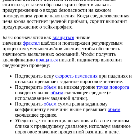
снизиться, и таким образом скрипт будет выдавать
предупреждения о входах безопасности на каждом
последующем уровне накопления. Когда средневзвешенная
цена входа достигнет целевой прибыли, скрипт выполнит
предупреждение о тейк-профите.
Базы обозначаются как
вращаться
низкие
значения
фрактал
шаблон и подтвержден регулируемым
процентом уменьшения/повышения, чтобы обеспечить
значимость выявленных оснований. Чтобы получить
квалификацию
вращаться
низкий, индикатор выполнит
следующую проверку:
Подтвердить цену
скорость изменения
при падениях и
отскоках превышает заданное пороговое значение.
Подтвердить
объем
на низком уровне
точка поворота
находится выше
объем
скользящее среднее (с
использованием заданной длины).
Подтвердить
объем
сумма равна заданному
коэффициенту величины выше превышает
объем
скользящее среднее.
Убедитесь, что потенциальная новая база не слишком
близка к предыдущему диапазону, используя заданное
пороговое значение процентной разницы в цене.