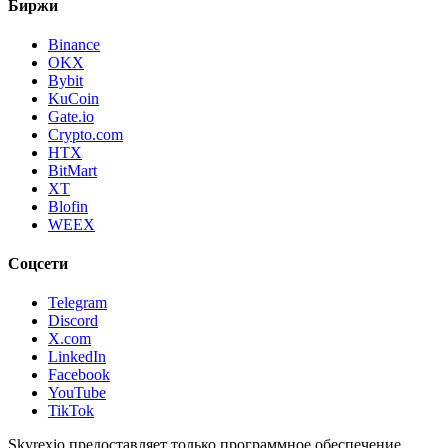
Биржи
Binance
OKX
Bybit
KuCoin
Gate.io
Crypto.com
HTX
BitMart
XT
Blofin
WEEX
Соцсети
Telegram
Discord
X.com
LinkedIn
Facebook
YouTube
TikTok
Skyrexio предоставляет только программное обеспечение.