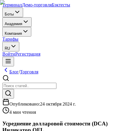
Терминал
Демо-торговля
Бэктесты
Боты
Академия
Компания
Тарифы
RU
Войти
Регистрация
Блог
/
Торговля
Опубликовано
:
24 октября 2024 г.
4 мин чтения
Усреднение долларовой стоимости (DCA)
Индикатор QFL