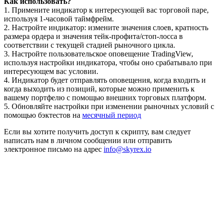
Как использовать?
1. Примените индикатор к интересующей вас торговой паре,
используя 1-часовой таймфрейм.
2. Настройте индикатор: измените значения слоев, кратность
размера ордера и значения тейк-профита/стоп-лосса в
соответствии с текущей стадией рыночного цикла.
3. Настройте пользовательское оповещение TradingView,
используя настройки индикатора, чтобы оно срабатывало при
интересующем вас условии.
4. Индикатор будет отправлять оповещения, когда входить и
когда выходить из позиций, которые можно применить к
вашему портфелю с помощью внешних торговых платформ.
5. Обновляйте настройки при изменении рыночных условий с
помощью бэктестов на
месячный период
Если вы хотите получить доступ к скрипту, вам следует
написать нам в личном сообщении или отправить
электронное письмо на адрес
info@skyrex.io
Начните торговать на Skyrexio сегодня
Воспользуйтесь возможностями, недоступными ручным
трейдерам