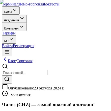
Терминал
Демо-торговля
Бэктесты
Боты
Академия
Компания
Тарифы
RU
Войти
Регистрация
Блог
/
Торговля
Опубликовано
:
23 октября 2024 г.
1 мин чтения
Чилиз (CHZ) — самый опасный альткоин!