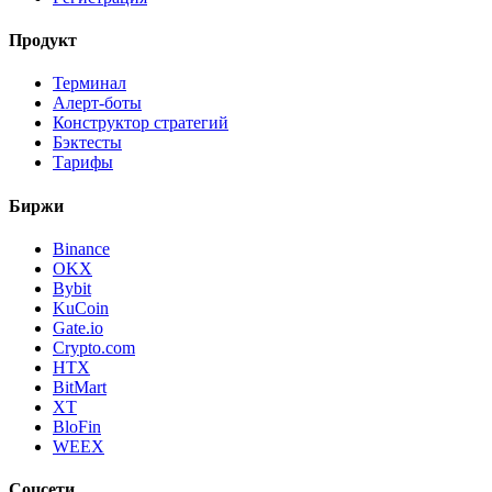
Продукт
Терминал
Алерт-боты
Конструктор стратегий
Бэктесты
Тарифы
Биржи
Binance
OKX
Bybit
KuCoin
Gate.io
Crypto.com
HTX
BitMart
XT
BloFin
WEEX
Соцсети