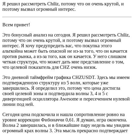
Я решил рассмотреть Chiliz, потому что он очень крутой, и
поэтому вызвал огромный интерес.
Всем привет!
Это бонусный анализ на сегодня. Я решил рассмотреть Chiliz,
потому что он очень крутой, и поэтому вызвал огромный
интерес. Я хочу предупредить вас, что покупка этого
альткойна может быть опасной не из-за того, что он качается
против рынка, а из-за того, как он качается. У него слишком
четкая структура, что может дать мне представление о том,
что целевой показатель для CHZ очень низок.
Это дневной таймфрейм графика CHZUSDT. Здесь мы имеем
подтвержденную структуру из 5 волн, которые уже
завершились. Я определил это, потому что цена достигла
своей целевой зоны и подтвердила волны 3, 4 и 5 с
дивергенцией осциллятора Awesome и пересечением нулевой
линии под ней.
Сегодня цена подскочила и нашла сопротивление ровно на
уровне коррекции Фибоначчи 0,61. Я думаю, игра окончена.
Волна 2 завершилась, и в ближайшие пару недель мы увидим
огромный крах волны 3. Эта мысль прекрасно подтверждает