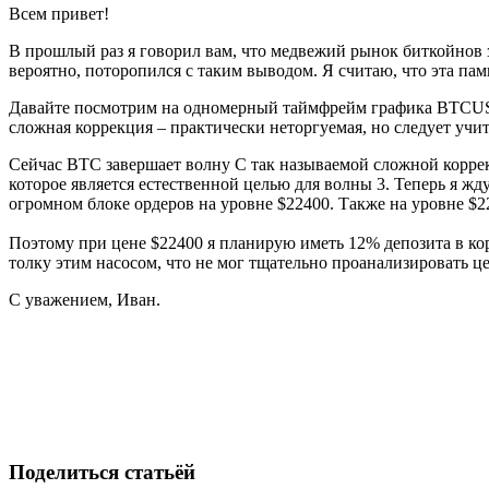
Всем привет!
В прошлый раз я говорил вам, что медвежий рынок биткойнов з
вероятно, поторопился с таким выводом. Я считаю, что эта па
Давайте посмотрим на одномерный таймфрейм графика BTCUSDT 
сложная коррекция – практически неторгуемая, но следует учит
Сейчас BTC завершает волну C так называемой сложной коррек
которое является естественной целью для волны 3. Теперь я ж
огромном блоке ордеров на уровне $22400. Также на уровне $2
Поэтому при цене $22400 я планирую иметь 12% депозита в кор
толку этим насосом, что не мог тщательно проанализировать це
С уважением, Иван.
Начните торговать на Skyrexio сегодня
Воспользуйтесь возможностями, недоступными ручным трейд
Начать бесплатно
Поделиться статьёй