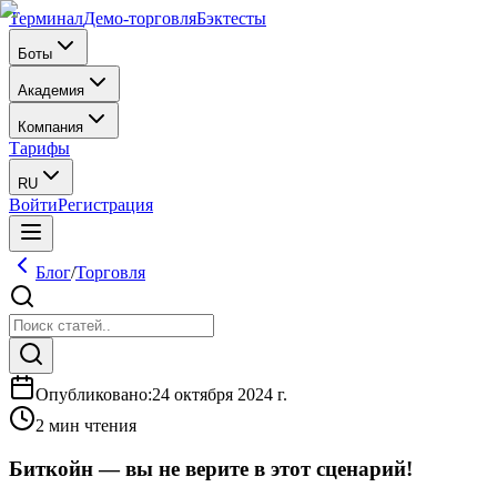
Терминал
Демо-торговля
Бэктесты
Боты
Академия
Компания
Тарифы
RU
Войти
Регистрация
Блог
/
Торговля
Опубликовано
:
24 октября 2024 г.
2 мин чтения
Биткойн — вы не верите в этот сценарий!