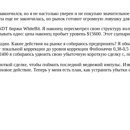
акончился, но я не настолько уверен и не покупаю значительное
мпа еще не закончилась, но рынок готовит огромную ловушку дл
биржи WhiteBit. Я наконец пересмотрел свою структуру волн Эл
ывать одно: цена наконец пробьет уровень $15600. Этот сценари
ции. Какие действия на рынке я собираюсь предпринять? Я обн
ду локальной коррекции до уровня коррекции Фибоначчи 0,38-0,5
2400 я собираюсь удвоить свою убыточную короткую сделку с, п
откой сделке, чтобы поймать последний медвежий импульс. Извин
новое действие. Теперь у меня есть план, как устранить убытки
ерам