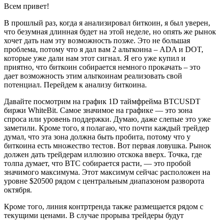
Всем привет!
В прошлый раз, когда я анализировал биткоин, я был уверен,
что безумная длинная будет на этой неделе, но опять же рынок
хочет дать нам эту возможность позже. Это не большая
проблема, потому что я дал вам 2 альткоина – ADA и DOT,
которые уже дали нам этот сигнал. Я его уже купил и
приятно, что биткоин собирается немного прокачать – это
дает возможность этим альткоинам реализовать свой
потенциал. Перейдем к анализу биткоина.
Давайте посмотрим на график 1D таймфрейма BTCUSDT
биржи WhiteBit. Самое значимое на графике — это зона
спроса или уровень поддержки. Думаю, даже слепые это уже
заметили. Кроме того, я полагаю, что почти каждый трейдер
думал, что эта зона должна быть пробита, потому что у
биткоина есть множество тестов. Вот первая ловушка. Рынок
должен дать трейдерам иллюзию отскока вверх. Точка, где
толпа думает, что BTC собирается расти, — это пробой
значимого максимума. Этот максимум сейчас расположен на
уровне $20500 рядом с центральным диапазоном разворота
октября.
Кроме того, линия контртренда также размещается рядом с
текущими ценами. В случае прорыва трейдеры будут