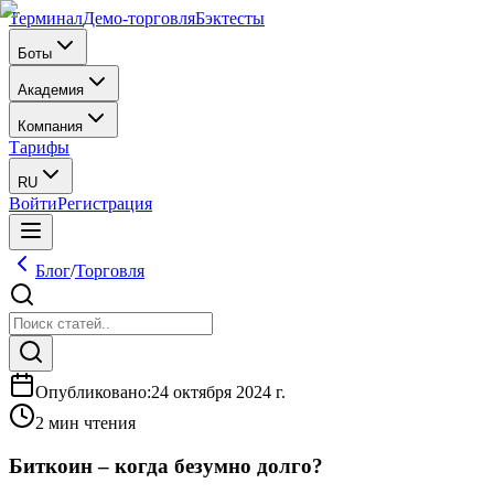
Терминал
Демо-торговля
Бэктесты
Боты
Академия
Компания
Тарифы
RU
Войти
Регистрация
Блог
/
Торговля
Опубликовано
:
24 октября 2024 г.
2 мин чтения
Биткоин – когда безумно долго?