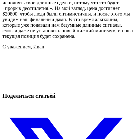
исполнять свои длинные сделки, потому что это будет
«прорыв десятилетия!». На мой взгляд, цена достигнет
$20800, чтобы люди были оптимистичны, и после этого мы
увидим наш финальный дамп. В это время альткоины,
которые уже подавали нам безумные длинные сигналы,
смогли даже не установить новый нижний минимум, и наша
текущая позиция будет сохранена.
С уважением, Иван
Начните торговать на Skyrexio сегодня
Ловите движения, которые вручную легко проспать.
Начать бесплатно
Поделиться статьёй