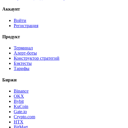
Аккаунт
Войти
Регистрация
Продукт
Терминал
Алерт-боты
Конструктор стратегий
Бэктесты
Тарифы
Биржи
Binance
OKX
Bybit
KuCoin
Gate.io
Crypto.com
HTX
BitMart