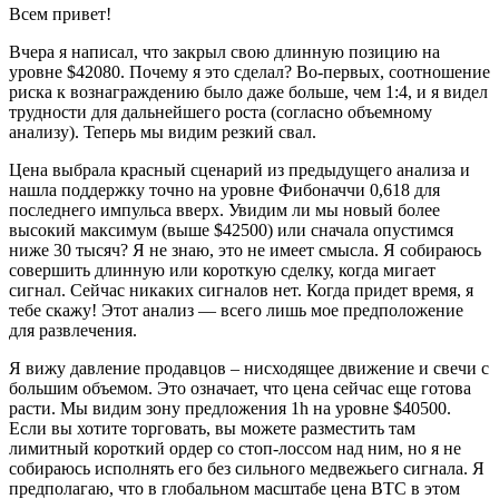
Всем привет!
Вчера я написал, что закрыл свою длинную позицию на
уровне $42080. Почему я это сделал? Во-первых, соотношение
риска к вознаграждению было даже больше, чем 1:4, и я видел
трудности для дальнейшего роста (согласно объемному
анализу). Теперь мы видим резкий свал.
Цена выбрала красный сценарий из предыдущего анализа и
нашла поддержку точно на уровне Фибоначчи 0,618 для
последнего импульса вверх. Увидим ли мы новый более
высокий максимум (выше $42500) или сначала опустимся
ниже 30 тысяч? Я не знаю, это не имеет смысла. Я собираюсь
совершить длинную или короткую сделку, когда мигает
сигнал. Сейчас никаких сигналов нет. Когда придет время, я
тебе скажу! Этот анализ — всего лишь мое предположение
для развлечения.
Я вижу давление продавцов – нисходящее движение и свечи с
большим объемом. Это означает, что цена сейчас еще готова
расти. Мы видим зону предложения 1h на уровне $40500.
Если вы хотите торговать, вы можете разместить там
лимитный короткий ордер со стоп-лоссом над ним, но я не
собираюсь исполнять его без сильного медвежьего сигнала. Я
предполагаю, что в глобальном масштабе цена BTC в этом