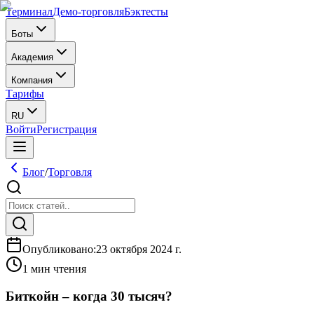
Терминал
Демо-торговля
Бэктесты
Боты
Академия
Компания
Тарифы
RU
Войти
Регистрация
Блог
/
Торговля
Опубликовано
:
23 октября 2024 г.
1 мин чтения
Биткойн – когда 30 тысяч?