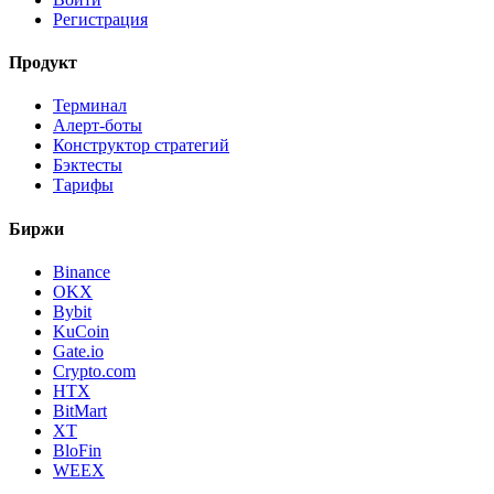
Регистрация
Продукт
Терминал
Алерт-боты
Конструктор стратегий
Бэктесты
Тарифы
Биржи
Binance
OKX
Bybit
KuCoin
Gate.io
Crypto.com
HTX
BitMart
XT
BloFin
WEEX