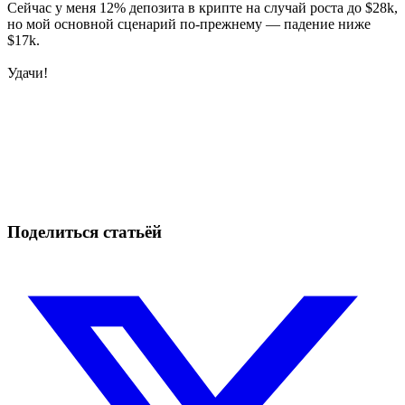
Сейчас у меня 12% депозита в крипте на случай роста до $28k,
но мой основной сценарий по-прежнему — падение ниже
$17k.
Удачи!
Начните торговать на Skyrexio сегодня
Воспользуйтесь возможностями, недоступными ручным
трейдерам
Начать бесплатно
Поделиться статьёй