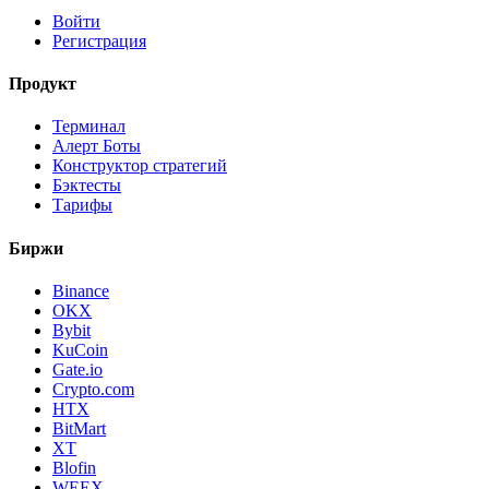
Войти
Регистрация
Продукт
Терминал
Алерт Боты
Конструктор стратегий
Бэктесты
Тарифы
Биржи
Binance
OKX
Bybit
KuCoin
Gate.io
Crypto.com
HTX
BitMart
XT
Blofin
WEEX