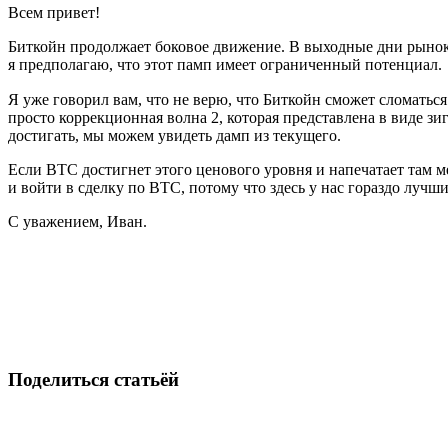
Всем привет!
Биткойн продолжает боковое движение. В выходные дни рынок
я предполагаю, что этот памп имеет ограниченный потенциал.
Я уже говорил вам, что не верю, что Биткойн сможет сломатьс
просто коррекционная волна 2, которая представлена ​​в виде 
достигать, мы можем увидеть дамп из текущего.
Если BTC достигнет этого ценового уровня и напечатает там м
и войти в сделку по BTC, потому что здесь у нас гораздо луч
С уважением, Иван.
Начните торговать на Skyrexio сегодня
Ловите движения, которые вручную легко проспать.
Начать бесплатно
Поделиться статьёй