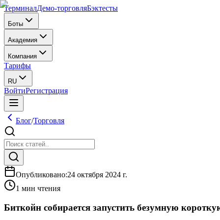
Терминал
Демо-торговля
Бэктесты
Боты
Академия
Компания
Тарифы
RU
Войти
Регистрация
Блог
/
Торговля
Опубликовано
:
24 октября 2024 г.
1 мин чтения
Биткойн собирается запустить безумную коротку