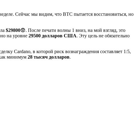
деле. Сейчас мы видим, что BTC пытается восстановиться, но
ыла
$29800
😨. После печати волны 1 вниз, на мой взгляд, это
рно на уровне
29500 долларов США
. Эту цель не обязательно
елку Cardano, в которой риск вознаграждения составляет 1:5,
т как минимум
28 тысяч долларов
.