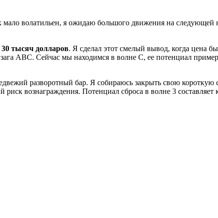
 мало волатильен, я ожидаю большого движения на следующей не
я
30 тысяч долларов
. Я сделал этот смелый вывод, когда цена б
зигзага ABC. Сейчас мы находимся в волне С, ее потенциал приме
едвежий разворотный бар. Я собираюсь закрыть свою короткую сд
ший риск вознаграждения. Потенциал сброса в волне 3 составляе