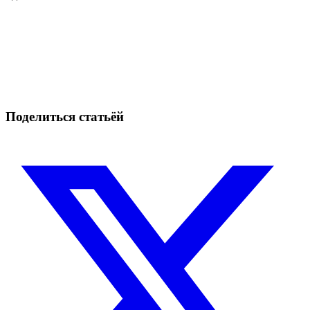
Начните торговать на Skyrexio сегодня
Воспользуйтесь возможностями, недоступными ручным
трейдерам
Начать бесплатно
Поделиться статьёй