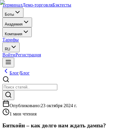
Терминал
Демо-торговля
Бэктесты
Боты
Академия
Компания
Тарифы
RU
Войти
Регистрация
Блог
/
Блог
Опубликовано
:
23 октября 2024 г.
1 мин чтения
Биткойн – как долго нам ждать дампа?