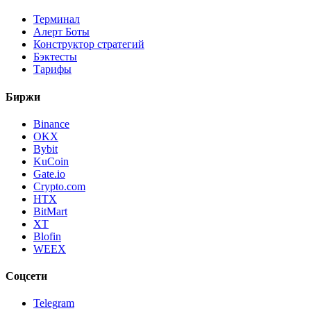
Терминал
Алерт Боты
Конструктор стратегий
Бэктесты
Тарифы
Биржи
Binance
OKX
Bybit
KuCoin
Gate.io
Crypto.com
HTX
BitMart
XT
Blofin
WEEX
Соцсети
Telegram