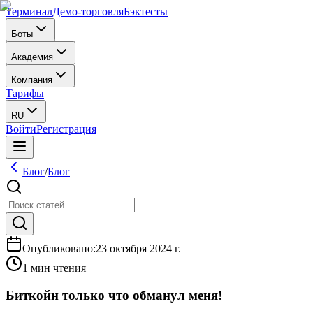
Терминал
Демо-торговля
Бэктесты
Боты
Академия
Компания
Тарифы
RU
Войти
Регистрация
Блог
/
Блог
Опубликовано
:
23 октября 2024 г.
1 мин чтения
Биткойн только что обманул меня!