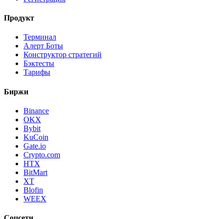
Продукт
Терминал
Алерт Боты
Конструктор стратегий
Бэктесты
Тарифы
Биржи
Binance
OKX
Bybit
KuCoin
Gate.io
Crypto.com
HTX
BitMart
XT
Blofin
WEEX
Соцсети