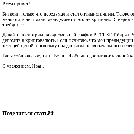
Всем привет!
Биткойн только что передумал и стал оптимистичным. Также он 
меня отличный мани-менеджмент и это не критично. Я верил в 
трейдинге.
Давайте посмотрим на одномерный график BTCUSDT биржи White
депозита в криптовалюте. Если я считаю, что мой предыдущий в
текущей ценой, поскольку она достигла первоначального целе
Где я собираюсь купить. Волны 4 обычно достигают уровней к
С уважением, Иван.
Начните торговать на Skyrexio сегодня
Воспользуйтесь возможностями, недоступными ручным трейд
Начать бесплатно
Поделиться статьёй