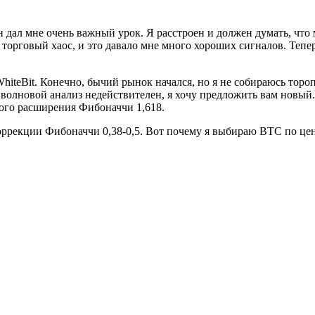
дал мне очень важный урок. Я расстроен и должен думать, что м
торговый хаос, и это давало мне много хороших сигналов. Тепер
Bit. Конечно, бычий рынок начался, но я не собираюсь торопи
олновой анализ недействителен, я хочу предложить вам новый. Те
вого расширения Фибоначчи 1,618.
оррекции Фибоначчи 0,38-0,5. Вот почему я выбираю BTC по цен
ерам