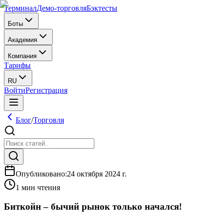
Терминал
Демо-торговля
Бэктесты
Боты
Академия
Компания
Тарифы
RU
Войти
Регистрация
Блог
/
Торговля
Опубликовано
:
24 октября 2024 г.
1 мин чтения
Биткойн – бычий рынок только начался!