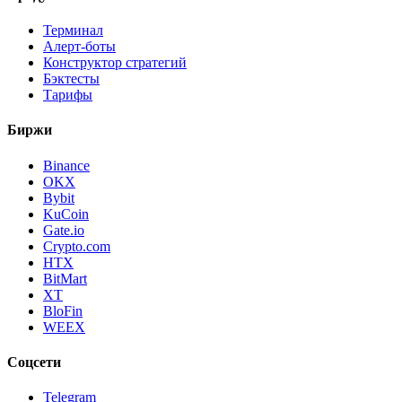
Терминал
Алерт-боты
Конструктор стратегий
Бэктесты
Тарифы
Биржи
Binance
OKX
Bybit
KuCoin
Gate.io
Crypto.com
HTX
BitMart
XT
BloFin
WEEX
Соцсети
Telegram