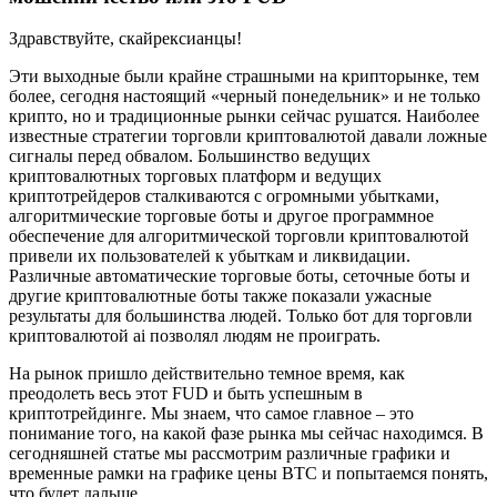
Здравствуйте, скайрексианцы!
Эти выходные были крайне страшными на крипторынке, тем
более, сегодня настоящий «черный понедельник» и не только
крипто, но и традиционные рынки сейчас рушатся. Наиболее
известные стратегии торговли криптовалютой давали ложные
сигналы перед обвалом. Большинство ведущих
криптовалютных торговых платформ и ведущих
криптотрейдеров сталкиваются с огромными убытками,
алгоритмические торговые боты и другое программное
обеспечение для алгоритмической торговли криптовалютой
привели их пользователей к убыткам и ликвидации.
Различные автоматические торговые боты, сеточные боты и
другие криптовалютные боты также показали ужасные
результаты для большинства людей. Только бот для торговли
криптовалютой ai позволял людям не проиграть.
На рынок пришло действительно темное время, как
преодолеть весь этот FUD и быть успешным в
криптотрейдинге. Мы знаем, что самое главное – это
понимание того, на какой фазе рынка мы сейчас находимся. В
сегодняшней статье мы рассмотрим различные графики и
временные рамки на графике цены BTC и попытаемся понять,
что будет дальше.