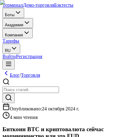
Терминал
Демо-торговля
Бэктесты
Боты
Академия
Компания
Тарифы
RU
Войти
Регистрация
Блог
/
Торговля
Опубликовано
:
24 октября 2024 г.
4 мин чтения
Биткоин BTC и криптовалюта сейчас
мошенничество или это FUD