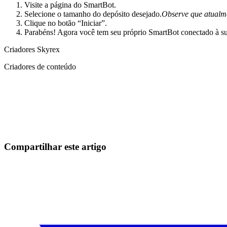
Visite a página do SmartBot.
Selecione o tamanho do depósito desejado.
Observe que atualme
Clique no botão “Iniciar”.
Parabéns! Agora você tem seu próprio SmartBot conectado à s
Criadores Skyrex
Criadores de conteúdo
Comece a Operar na Skyrexio Hoje
Aproveite oportunidades que traders manuais não conseguem
Comece grátis
Compartilhar este artigo