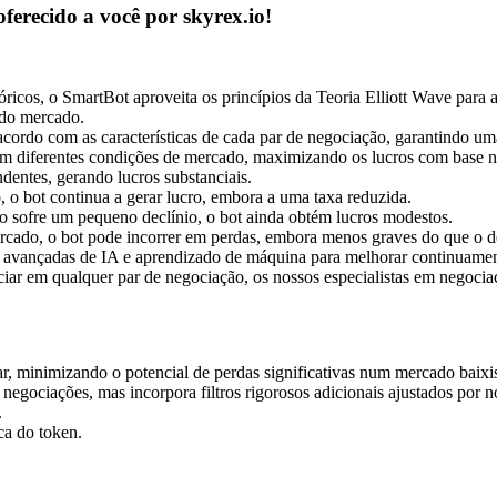
erecido a você por skyrex.io!
ricos, o SmartBot aproveita os princípios da Teoria Elliott Wave para
s do mercado.
acordo com as características de cada par de negociação, garantindo 
 diferentes condições de mercado, maximizando os lucros com base no
ndentes, gerando lucros substanciais.
 o bot continua a gerar lucro, embora a uma taxa reduzida.
ofre um pequeno declínio, o bot ainda obtém lucros modestos.
rcado, o bot pode incorrer em perdas, embora menos graves do que o d
s avançadas de IA e aprendizado de máquina para melhorar continuamen
ar em qualquer par de negociação, os nossos especialistas em negociaçã
r, minimizando o potencial de perdas significativas num mercado baixis
 negociações, mas incorpora filtros rigorosos adicionais ajustados por n
.
ca do token.