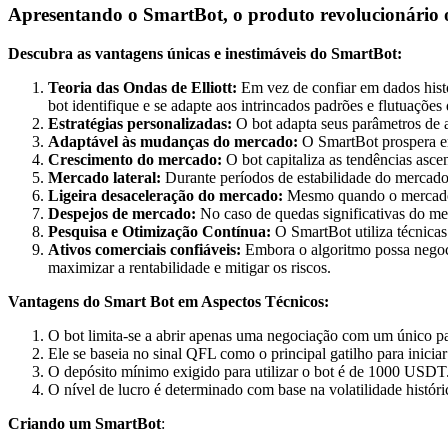
Apresentando o SmartBot, o produto revolucionário of
Descubra as vantagens únicas e inestimáveis ​​do SmartBot:
Teoria das Ondas de Elliott:
Em vez de confiar em dados histó
bot identifique e se adapte aos intrincados padrões e flutuaçõe
Estratégias personalizadas:
O bot adapta seus parâmetros de 
Adaptável às mudanças do mercado:
O SmartBot prospera em
Crescimento do mercado:
O bot capitaliza as tendências asce
Mercado lateral:
Durante períodos de estabilidade do mercado,
Ligeira desaceleração do mercado:
Mesmo quando o mercado s
Despejos de mercado:
No caso de quedas significativas do me
Pesquisa e Otimização Contínua:
O SmartBot utiliza técnica
Ativos comerciais confiáveis:
Embora o algoritmo possa negoci
maximizar a rentabilidade e mitigar os riscos.
Vantagens do Smart Bot em Aspectos Técnicos:
O bot limita-se a abrir apenas uma negociação com um único pa
Ele se baseia no sinal QFL como o principal gatilho para iniciar
O depósito mínimo exigido para utilizar o bot é de 1000 USDT
O nível de lucro é determinado com base na volatilidade históri
Criando um SmartBot
: