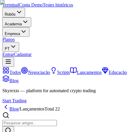
Terminal
Conta Demo
Testes históricos
Robôs
Academia
Empresa
Planos
PT
Entrar
Cadastrar
Todos
Negociação
Scripts
Lançamentos
Educação
Blog
Skyrexio — platform for automated crypto trading
Start Trading
Blog
/
Lançamentos
Total 22