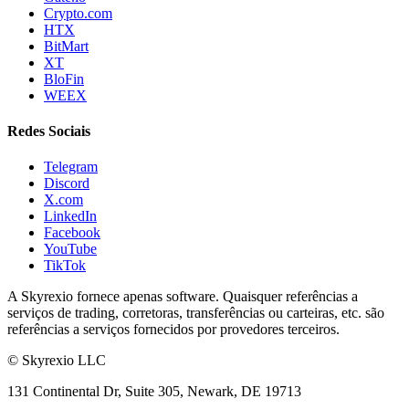
Crypto.com
HTX
BitMart
XT
BloFin
WEEX
Redes Sociais
Telegram
Discord
X.com
LinkedIn
Facebook
YouTube
TikTok
A Skyrexio fornece apenas software. Quaisquer referências a
serviços de trading, corretoras, transferências ou carteiras, etc. são
referências a serviços fornecidos por provedores terceiros.
©
Skyrexio LLC
131 Continental Dr, Suite 305, Newark, DE 19713