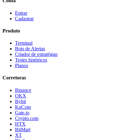
Conta
Entrar
Cadastrar
Produto
Terminal
Bots de Alertas
Criador de estratégias
Testes históricos
Planos
Corretoras
Binance
OKX
Bybit
KuCoin
Gate.io
Crypto.com
HTX
BitMart
XT