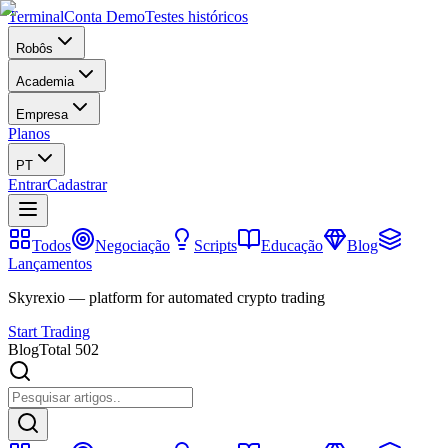
Terminal
Conta Demo
Testes históricos
Robôs
Academia
Empresa
Planos
PT
Entrar
Cadastrar
Todos
Negociação
Scripts
Educação
Blog
Lançamentos
Skyrexio — platform for automated crypto trading
Start Trading
Blog
Total 502