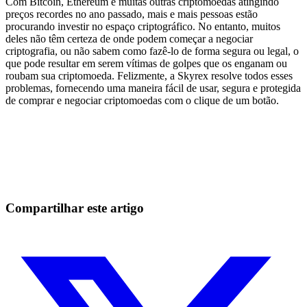
Com Bitcoin, Ethereum e muitas outras criptomoedas atingindo
preços recordes no ano passado, mais e mais pessoas estão
procurando investir no espaço criptográfico. No entanto, muitos
deles não têm certeza de onde podem começar a negociar
criptografia, ou não sabem como fazê-lo de forma segura ou legal, o
que pode resultar em serem vítimas de golpes que os enganam ou
roubam sua criptomoeda. Felizmente, a Skyrex resolve todos esses
problemas, fornecendo uma maneira fácil de usar, segura e protegida
de comprar e negociar criptomoedas com o clique de um botão.
Comece a operar na Skyrexio hoje
Aproveite os movimentos que na mão passam batido.
Comece grátis
Compartilhar este artigo