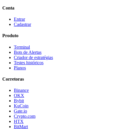
Conta
Entrar
Cadastrar
Produto
Terminal
Bots de Alertas
Criador de estratégias
Testes históricos
Planos
Corretoras
Binance
OKX
Bybit
KuCoin
Gate.io
Crypto.com
HTX
BitMart