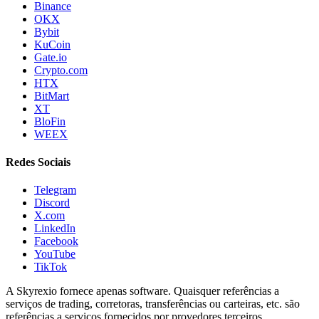
Binance
OKX
Bybit
KuCoin
Gate.io
Crypto.com
HTX
BitMart
XT
BloFin
WEEX
Redes Sociais
Telegram
Discord
X.com
LinkedIn
Facebook
YouTube
TikTok
A Skyrexio fornece apenas software. Quaisquer referências a
serviços de trading, corretoras, transferências ou carteiras, etc. são
referências a serviços fornecidos por provedores terceiros.