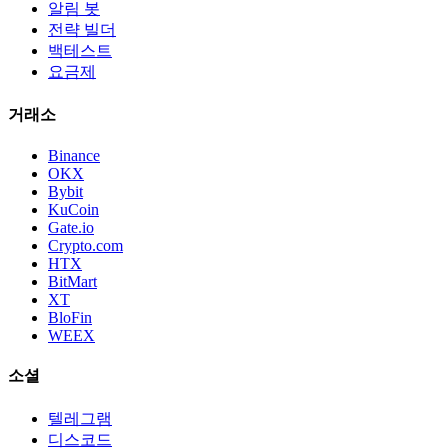
알림 봇
전략 빌더
백테스트
요금제
거래소
Binance
OKX
Bybit
KuCoin
Gate.io
Crypto.com
HTX
BitMart
XT
BloFin
WEEX
소셜
텔레그램
디스코드