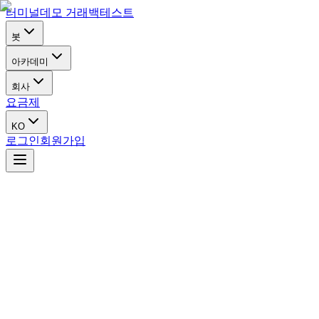
터미널
데모 거래
백테스트
봇
아카데미
회사
요금제
KO
로그인
회원가입
시행일:
2024년 3월 30일