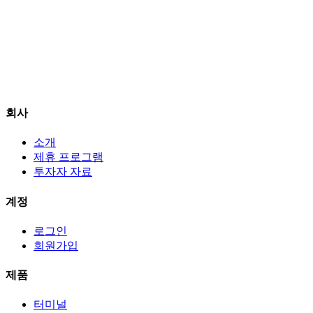
최종 업데이트:
2024년 3월 30일
연락처 정보
회사:
Skyrexio LLC
주소:
131 Continental Dr, Suite 305, Newark, DE 19713
이메일:
info@skyrexio.com
회사
소개
제휴 프로그램
투자자 자료
계정
로그인
회원가입
제품
터미널