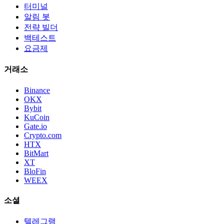
터미널
알림 봇
전략 빌더
백테스트
요금제
거래소
Binance
OKX
Bybit
KuCoin
Gate.io
Crypto.com
HTX
BitMart
XT
BloFin
WEEX
소셜
텔레그램