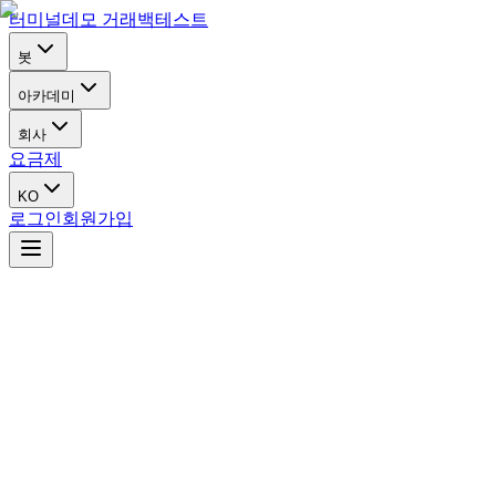
터미널
데모 거래
백테스트
봇
아카데미
회사
요금제
KO
로그인
회원가입