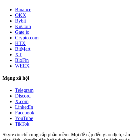
Binance
OKX
Bybit
KuCoin
Gate.io
Crypto.com
HTX
BitMart
XT
BloFin
WEEX
Mạng xã hội
Telegram
Discord
X.com
LinkedIn
Facebook
YouTube
TikTok
Skyrexio chỉ cung cấp phần mềm. Mọi đề cập đến giao dịch, sàn