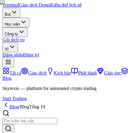
Terminal
Giao dịch Demo
Kiểm thử lịch sử
Bot
Học viện
Công ty
Gói dịch vụ
VI
Đăng nhập
Đăng ký
Tất cả
Giao dịch
Kịch bản
Phát hành
Giáo dục
Blog
Skyrexio — platform for automated crypto trading
Start Trading
Blog
/
Blog
Tổng 19