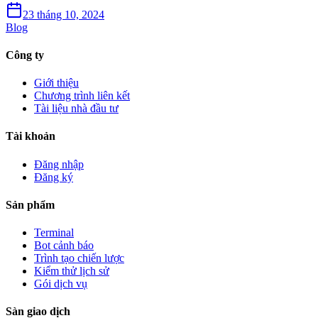
23 tháng 10, 2024
Blog
Công ty
Giới thiệu
Chương trình liên kết
Tài liệu nhà đầu tư
Tài khoản
Đăng nhập
Đăng ký
Sản phẩm
Terminal
Bot cảnh báo
Trình tạo chiến lược
Kiểm thử lịch sử
Gói dịch vụ
Sàn giao dịch