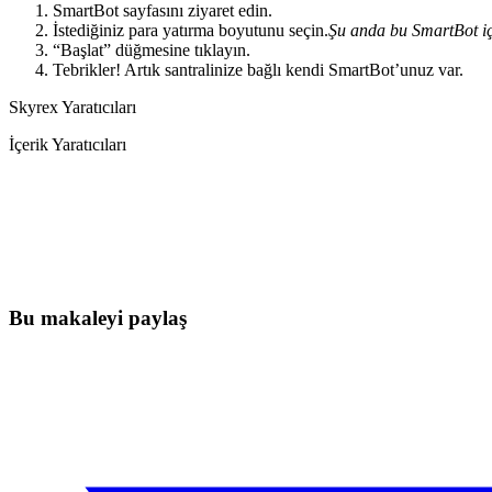
SmartBot sayfasını ziyaret edin.
İstediğiniz para yatırma boyutunu seçin.
Şu anda bu SmartBot içi
“Başlat” düğmesine tıklayın.
Tebrikler! Artık santralinize bağlı kendi SmartBot’unuz var.
Skyrex Yaratıcıları
İçerik Yaratıcıları
Bugün Skyrexio'da Trading'e Başlayın
Manuel yatırımcıların yakalayamayacağı fırsatları yakalayın
Ücretsiz başla
Bu makaleyi paylaş