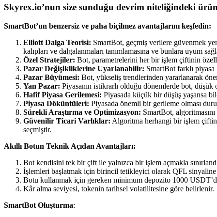
Skyrex.io’nun size sunduğu devrim niteliğindeki ürün
SmartBot’un benzersiz ve paha biçilmez avantajlarını keşfedin:
Elliott Dalga Teorisi:
SmartBot, geçmiş verilere güvenmek yerin
kalıpları ve dalgalanmaları tanımlamasına ve bunlara uyum sağl
Özel Stratejiler:
Bot, parametrelerini her bir işlem çiftinin öze
Pazar Değişikliklerine Uyarlanabilir:
SmartBot farklı piyasa 
Pazar Büyümesi:
Bot, yükseliş trendlerinden yararlanarak öne
Yan Pazar:
Piyasanın istikrarlı olduğu dönemlerde bot, düşük 
Hafif Piyasa Gerilemesi:
Piyasada küçük bir düşüş yaşansa bile
Piyasa Döküntüleri:
Piyasada önemli bir gerileme olması duru
Sürekli Araştırma ve Optimizasyon:
SmartBot, algoritmasını v
Güvenilir Ticari Varlıklar:
Algoritma herhangi bir işlem çiftin
seçmiştir.
Akıllı Botun Teknik Açıdan Avantajları:
Bot kendisini tek bir çift ile yalnızca bir işlem açmakla sınırlan
İşlemleri başlatmak için birincil tetikleyici olarak QFL sinyaline 
Botu kullanmak için gereken minimum depozito 1000 USDT’di
Kâr alma seviyesi, tokenin tarihsel volatilitesine göre belirlenir.
SmartBot Oluşturma
: