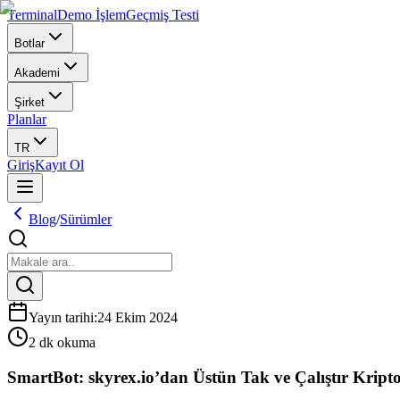
Terminal
Demo İşlem
Geçmiş Testi
Botlar
Akademi
Şirket
Planlar
TR
Giriş
Kayıt Ol
Blog
/
Sürümler
Yayın tarihi
:
24 Ekim 2024
2 dk okuma
SmartBot: skyrex.io’dan Üstün Tak ve Çalıştır Krip