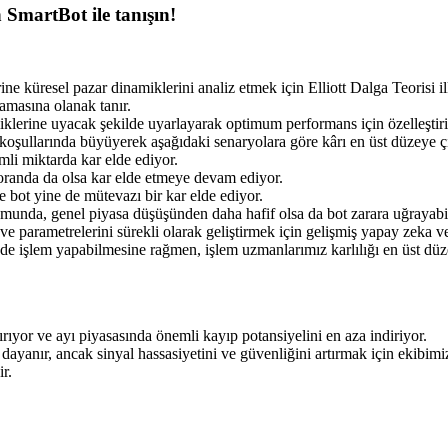
 SmartBot ile tanışın!
e küresel pazar dinamiklerini analiz etmek için Elliott Dalga Teorisi i
amasına olanak tanır.
lliklerine uyacak şekilde uyarlayarak optimum performans için özelleştiri
koşullarında büyüyerek aşağıdaki senaryolara göre kârı en üst düzeye çı
mli miktarda kar elde ediyor.
oranda da olsa kar elde etmeye devam ediyor.
 bot yine de mütevazı bir kar elde ediyor.
munda, genel piyasa düşüşünden daha hafif olsa da bot zarara uğrayabil
e parametrelerini sürekli olarak geliştirmek için gelişmiş yapay zeka v
de işlem yapabilmesine rağmen, işlem uzmanlarımız karlılığı en üst düzey
dırıyor ve ayı piyasasında önemli kayıp potansiyelini en aza indiriyor.
dayanır, ancak sinyal hassasiyetini ve güvenliğini artırmak için ekibimiz t
r.