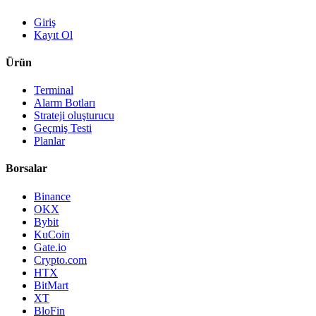
Giriş
Kayıt Ol
Ürün
Terminal
Alarm Botları
Strateji oluşturucu
Geçmiş Testi
Planlar
Borsalar
Binance
OKX
Bybit
KuCoin
Gate.io
Crypto.com
HTX
BitMart
XT
BloFin