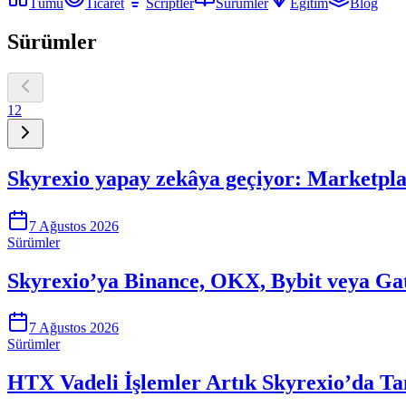
Tümü
Ticaret
Scriptler
Sürümler
Eğitim
Blog
Sürümler
1
2
Skyrexio yapay zekâya geçiyor: Marketpla
7 Ağustos 2026
Sürümler
Skyrexio’ya Binance, OKX, Bybit veya Gat
7 Ağustos 2026
Sürümler
HTX Vadeli İşlemler Artık Skyrexio’da Ta