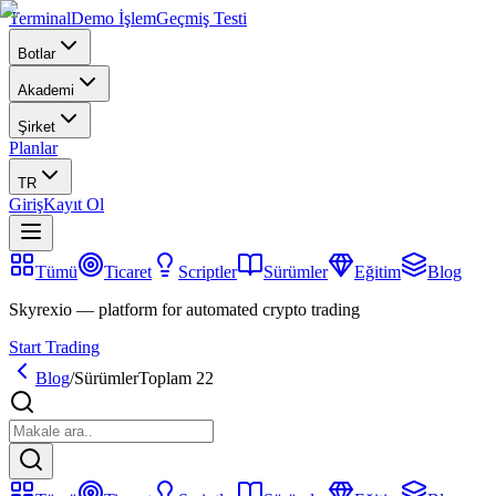
Terminal
Demo İşlem
Geçmiş Testi
Botlar
Akademi
Şirket
Planlar
TR
Giriş
Kayıt Ol
Tümü
Ticaret
Scriptler
Sürümler
Eğitim
Blog
Skyrexio — platform for automated crypto trading
Start Trading
Blog
/
Sürümler
Toplam 22