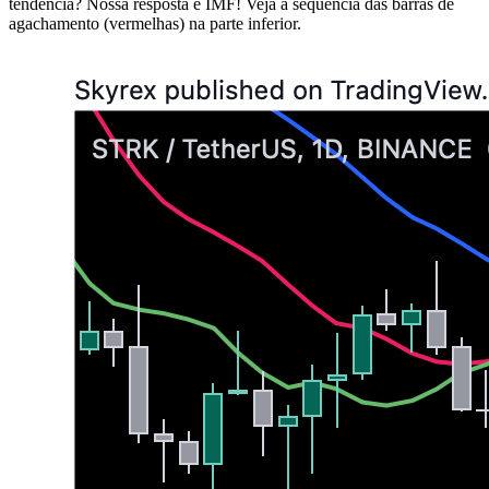
tendência? Nossa resposta é IMF! Veja a sequência das barras de
agachamento (vermelhas) na parte inferior.