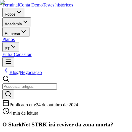
Terminal
Conta Demo
Testes históricos
Robôs
Academia
Empresa
Planos
PT
Entrar
Cadastrar
Blog
/
Negociação
Publicado em
:
24 de outubro de 2024
4 min de leitura
O StarkNet STRK irá reviver da zona morta?