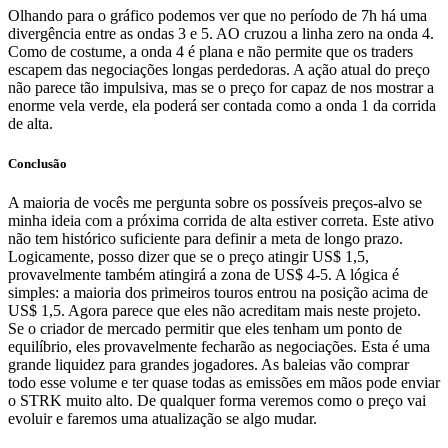
Olhando para o gráfico podemos ver que no período de 7h há uma
divergência entre as ondas 3 e 5. AO cruzou a linha zero na onda 4.
Como de costume, a onda 4 é plana e não permite que os traders
escapem das negociações longas perdedoras. A ação atual do preço
não parece tão impulsiva, mas se o preço for capaz de nos mostrar a
enorme vela verde, ela poderá ser contada como a onda 1 da corrida
de alta.
Conclusão
A maioria de vocês me pergunta sobre os possíveis preços-alvo se
minha ideia com a próxima corrida de alta estiver correta. Este ativo
não tem histórico suficiente para definir a meta de longo prazo.
Logicamente, posso dizer que se o preço atingir US$ 1,5,
provavelmente também atingirá a zona de US$ 4-5. A lógica é
simples: a maioria dos primeiros touros entrou na posição acima de
US$ 1,5. Agora parece que eles não acreditam mais neste projeto.
Se o criador de mercado permitir que eles tenham um ponto de
equilíbrio, eles provavelmente fecharão as negociações. Esta é uma
grande liquidez para grandes jogadores. As baleias vão comprar
todo esse volume e ter quase todas as emissões em mãos pode enviar
o STRK muito alto. De qualquer forma veremos como o preço vai
evoluir e faremos uma atualização se algo mudar.