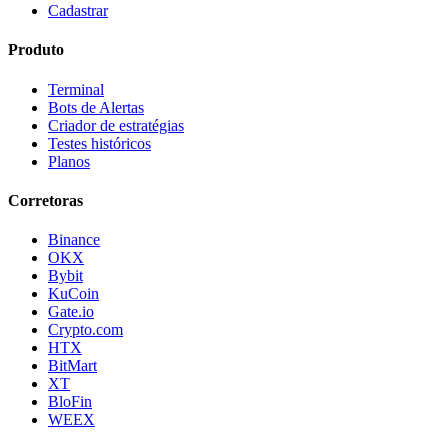
Cadastrar
Produto
Terminal
Bots de Alertas
Criador de estratégias
Testes históricos
Planos
Corretoras
Binance
OKX
Bybit
KuCoin
Gate.io
Crypto.com
HTX
BitMart
XT
BloFin
WEEX