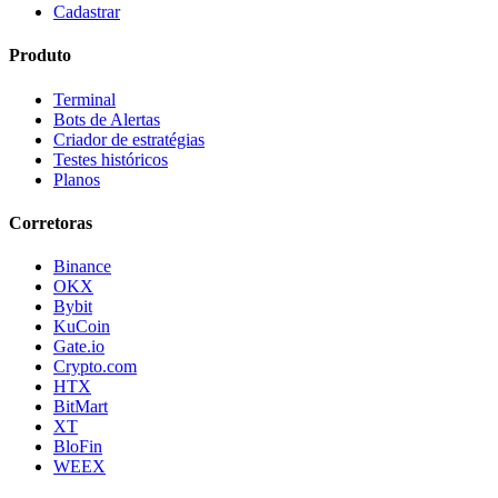
Cadastrar
Produto
Terminal
Bots de Alertas
Criador de estratégias
Testes históricos
Planos
Corretoras
Binance
OKX
Bybit
KuCoin
Gate.io
Crypto.com
HTX
BitMart
XT
BloFin
WEEX