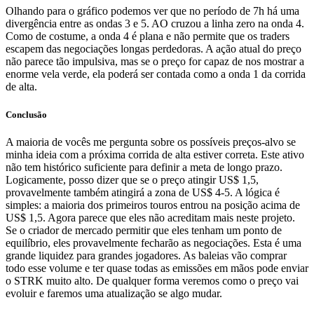
Olhando para o gráfico podemos ver que no período de 7h há uma
divergência entre as ondas 3 e 5. AO cruzou a linha zero na onda 4.
Como de costume, a onda 4 é plana e não permite que os traders
escapem das negociações longas perdedoras. A ação atual do preço
não parece tão impulsiva, mas se o preço for capaz de nos mostrar a
enorme vela verde, ela poderá ser contada como a onda 1 da corrida
de alta.
Conclusão
A maioria de vocês me pergunta sobre os possíveis preços-alvo se
minha ideia com a próxima corrida de alta estiver correta. Este ativo
não tem histórico suficiente para definir a meta de longo prazo.
Logicamente, posso dizer que se o preço atingir US$ 1,5,
provavelmente também atingirá a zona de US$ 4-5. A lógica é
simples: a maioria dos primeiros touros entrou na posição acima de
US$ 1,5. Agora parece que eles não acreditam mais neste projeto.
Se o criador de mercado permitir que eles tenham um ponto de
equilíbrio, eles provavelmente fecharão as negociações. Esta é uma
grande liquidez para grandes jogadores. As baleias vão comprar
todo esse volume e ter quase todas as emissões em mãos pode enviar
o STRK muito alto. De qualquer forma veremos como o preço vai
evoluir e faremos uma atualização se algo mudar.