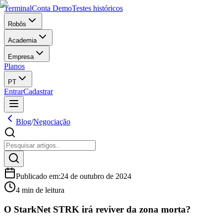
Terminal
Conta Demo
Testes históricos
Robôs
Academia
Empresa
Planos
PT
Entrar
Cadastrar
Blog
/
Negociação
Publicado em
:
24 de outubro de 2024
4 min de leitura
O StarkNet STRK irá reviver da zona morta?