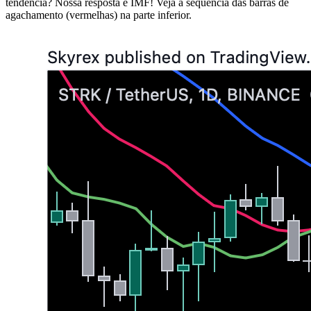
tendência? Nossa resposta é IMF! Veja a sequência das barras de
agachamento (vermelhas) na parte inferior.