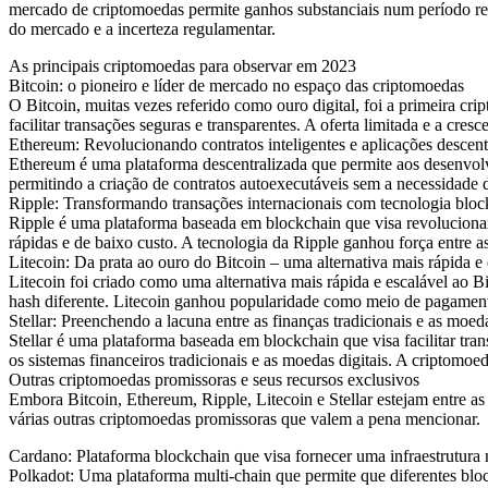
mercado de criptomoedas permite ganhos substanciais num período relat
do mercado e a incerteza regulamentar.
As principais criptomoedas para observar em 2023
Bitcoin: o pioneiro e líder de mercado no espaço das criptomoedas
O Bitcoin, muitas vezes referido como ouro digital, foi a primeira c
facilitar transações seguras e transparentes. A oferta limitada e a cr
Ethereum: Revolucionando contratos inteligentes e aplicações descent
Ethereum é uma plataforma descentralizada que permite aos desenvolve
permitindo a criação de contratos autoexecutáveis ​​sem a necessidade 
Ripple: Transformando transações internacionais com tecnologia bloc
Ripple é uma plataforma baseada em blockchain que visa revolucionar o
rápidas e de baixo custo. A tecnologia da Ripple ganhou força entre as
Litecoin: Da prata ao ouro do Bitcoin – uma alternativa mais rápida e 
Litecoin foi criado como uma alternativa mais rápida e escalável ao 
hash diferente. Litecoin ganhou popularidade como meio de pagamento
Stellar: Preenchendo a lacuna entre as finanças tradicionais e as moeda
Stellar é uma plataforma baseada em blockchain que visa facilitar tran
os sistemas financeiros tradicionais e as moedas digitais. A criptomoe
Outras criptomoedas promissoras e seus recursos exclusivos
Embora Bitcoin, Ethereum, Ripple, Litecoin e Stellar estejam entre a
várias outras criptomoedas promissoras que valem a pena mencionar.
Cardano: Plataforma blockchain que visa fornecer uma infraestrutura 
Polkadot: Uma plataforma multi-chain que permite que diferentes bloc