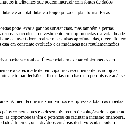
ntratos inteligentes que podem interagir com fontes de dados
ilidade e adaptabilidade a longo prazo da plataforma. Essas
omoedas pode levar a ganhos substanciais, mas também a perdas
 riscos associados ao investimento em criptomoedas é a volatilidade
l que os investidores realizem pesquisas aprofundadas, diversifiquem
das está em constante evolução e as mudanças nas regulamentações
veis a hackers e roubos. É essencial armazenar criptomoedas em
mento e a capacidade de participar no crescimento de tecnologias
autela e tomar decisões informadas com base em pesquisas e análises
os anos. À medida que mais indivíduos e empresas adotam as moedas
s pelos comerciantes e o desenvolvimento de soluções de pagamento
 as criptomoedas têm o potencial de facilitar a inclusão financeira,
idade à Internet, os indivíduos em áreas desfavorecidas podem