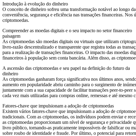
Introdução à evolução do dinheiro
O conceito de dinheiro sofreu uma transformação notável ao longo da
conveniência, segurança e eficiência nas transações financeiras. Nos
criptomoedas.
Compreender as moedas digitais e o seu impacto no setor financeiro
paisagem
As criptomoedas são moedas digitais ou virtuais que utilizam cripto
livro-razão descentralizado e transparente que registra todas as trans
para a realização de transações financeiras. O impacto das moedas digi
financeiros à população sem conta bancária. Além disso, as criptomoed
A ascensão das criptomoedas e seu papel na definição do futuro da
dinheiro
As criptomoedas ganharam força significativa nos últimos anos, sendo
aumento em popularidade abriu caminho para o surgimento de inúmeras
juntamente com a sua capacidade de facilitar transações peer-to-peer
cada vez mais utilizadas para compras online, remessas e até mesmo c
Fatores-chave que impulsionam a adoção de criptomoedas
Existem vários fatores-chave que impulsionam a adoção de criptomoe
tradicionais. Com as criptomoedas, os indivíduos podem enviar e rec
as criptomoedas proporcionam um nível de segurança e privacidade que
livro público, tornando-as praticamente impossíveis de falsificar ou m
sobre roubo de identidade e fraude. Por último, o potencial para retorn