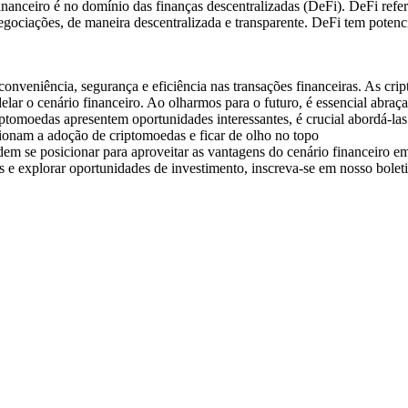
anceiro é no domínio das finanças descentralizadas (DeFi). DeFi refere
gociações, de maneira descentralizada e transparente. DeFi tem potencia
onveniência, segurança e eficiência nas transações financeiras. As cri
elar o cenário financeiro. Ao olharmos para o futuro, é essencial abraça
tomoedas apresentem oportunidades interessantes, é crucial abordá-la
sionam a adoção de criptomoedas e ficar de olho no topo
m se posicionar para aproveitar as vantagens do cenário financeiro em
s e explorar oportunidades de investimento, inscreva-se em nosso bole