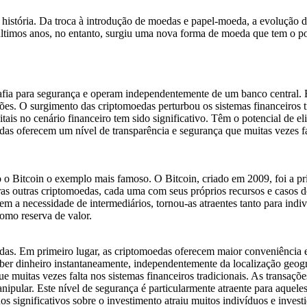
 história. Da troca à introdução de moedas e papel-moeda, a evolução d
 últimos anos, no entanto, surgiu uma nova forma de moeda que tem o p
grafia para segurança e operam independentemente de um banco central. 
ações. O surgimento das criptomoedas perturbou os sistemas financeiros tr
tais no cenário financeiro tem sido significativo. Têm o potencial de eli
as oferecem um nível de transparência e segurança que muitas vezes falt
 o Bitcoin o exemplo mais famoso. O Bitcoin, criado em 2009, foi a pr
 outras criptomoedas, cada uma com seus próprios recursos e casos de
 sem a necessidade de intermediários, tornou-as atraentes tanto para in
omo reserva de valor.
das. Em primeiro lugar, as criptomoedas oferecem maior conveniência 
eber dinheiro instantaneamente, independentemente da localização geog
 muitas vezes falta nos sistemas financeiros tradicionais. As transaçõ
anipular. Este nível de segurança é particularmente atraente para aquel
os significativos sobre o investimento atraiu muitos indivíduos e investi