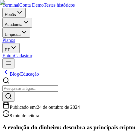
Terminal
Conta Demo
Testes históricos
Robôs
Academia
Empresa
Planos
PT
Entrar
Cadastrar
Blog
/
Educação
Publicado em
:
24 de outubro de 2024
8 min de leitura
A evolução do dinheiro: descubra as principais crip