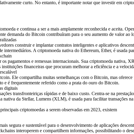
ivamente curto. No entanto, é importante notar que investir em criptom
riptomoeda e continua a ser a mais amplamente reconhecida e aceita. Ope
escente demanda do Bitcoin contribuíram para o seu aumento de valor ao 
ralizadas
dores construir e implantar contratos inteligentes e aplicativos descen
de intermediários. A criptomoeda nativa do Ethereum, Ether, é usada par
kchain
s pagamentos e remessas internacionais. Sua criptomoeda nativa, XRP, f
 instituições financeiras que procuram melhorar a eficiência e a velocida
escalável
Bitcoin. Ele compartilha muitas semelhanças com o Bitcoin, mas oferec
 e é frequentemente referido como a prata do ouro do Bitcoin.
s digitais
sações transfronteiriças rápidas e de baixo custo. Centra-se na prestaçã
da nativa da Stellar, Lumens (XLM), é usada para facilitar transações n
s principais criptomoedas a serem observadas em 2023, existem
mais segura e sustentável para o desenvolvimento de aplicações descent
kchains interoperem e compartilhem informações, possibilitando o desenv