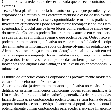
Chainlink: Uma rede oracle descentralizada que conecta contratos int
externas.
Tezos: Uma plataforma blockchain auto-corrigível que permite a gover
criptomoedas e muitas outras oferecem recursos e casos de uso exclus
Investir em criptomoedas: riscos, oportunidades e melhores práticas
Investir em criptomoedas pode ser altamente recompensador, mas tamb
acentuadas. É crucial que os investidores compreendam os riscos envo
do mercado. Os preços podem flutuar dramaticamente em curtos período
as suas carteiras e invistam apenas o que podem perder. Outro risco 
podem ter um impacto significativo no valor e na usabilidade das crip
devem manter-se informados sobre os desenvolvimentos regulatórios e 
Além disso, a segurança é uma consideração crucial ao investir em cr
carteiras seguras e empregar fortes medidas de segurança, como auten
Apesar dos riscos, investir em criptomoedas também apresenta oportuni
inovadoras são algumas das vantagens de investir em criptomoedas. N
minuciosas.
O futuro do dinheiro: como as criptomoedas provavelmente moldarão
cenário financeiro nos próximos anos
As criptomoedas já tiveram um impacto significativo no cenário fina
digitais, os sistemas financeiros tradicionais podem sofrer mudanças 
Um cenário futuro potencial é a adoção generalizada de criptomoeda
fáceis de utilizar, as criptomoedas podem tornar-se uma forma de paga
proporcionando acesso a serviços financeiros à população sem conta b
potencialmente utilizar criptomoedas para aceder a serviços financeir