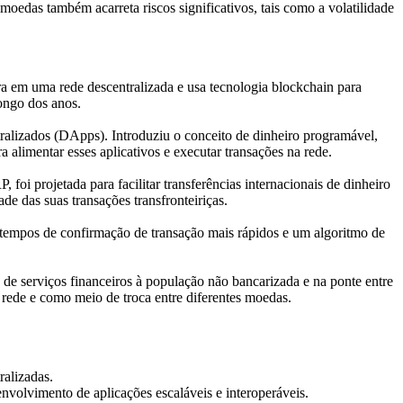
oedas também acarreta riscos significativos, tais como a volatilidade
ra em uma rede descentralizada e usa tecnologia blockchain para
longo dos anos.
tralizados (DApps). Introduziu o conceito de dinheiro programável,
a alimentar esses aplicativos e executar transações na rede.
oi projetada para facilitar transferências internacionais de dinheiro
de das suas transações transfronteiriças.
e tempos de confirmação de transação mais rápidos e um algoritmo de
o de serviços financeiros à população não bancarizada e na ponte entre
a rede e como meio de troca entre diferentes moedas.
ralizadas.
olvimento de aplicações escaláveis ​​e interoperáveis.