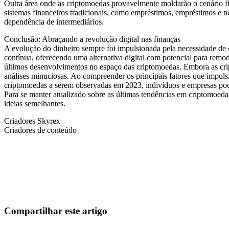
Outra área onde as criptomoedas provavelmente moldarão o cenário fin
sistemas financeiros tradicionais, como empréstimos, empréstimos e ne
dependência de intermediários.
Conclusão: Abraçando a revolução digital nas finanças
A evolução do dinheiro sempre foi impulsionada pela necessidade de c
contínua, oferecendo uma alternativa digital com potencial para remod
últimos desenvolvimentos no espaço das criptomoedas. Embora as crip
análises minuciosas. Ao compreender os principais fatores que impul
criptomoedas a serem observadas em 2023, indivíduos e empresas pode
Para se manter atualizado sobre as últimas tendências em criptomoeda
ideias semelhantes.
Criadores Skyrex
Criadores de conteúdo
Comece a Operar na Skyrexio Hoje
Aproveite oportunidades que traders manuais não conseguem
Comece grátis
Compartilhar este artigo