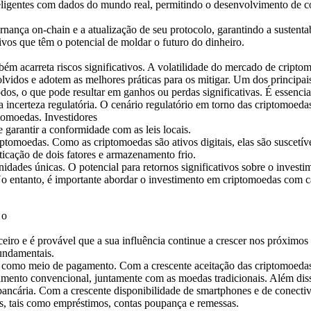
eligentes com dados do mundo real, permitindo o desenvolvimento de co
nança on-chain e a atualização de seu protocolo, garantindo a sustentab
ivos que têm o potencial de moldar o futuro do dinheiro.
ém acarreta riscos significativos. A volatilidade do mercado de cript
lvidos e adotem as melhores práticas para os mitigar. Um dos principais
s, o que pode resultar em ganhos ou perdas significativas. É essencia
é a incerteza regulatória. O cenário regulatório em torno das criptomoe
tomoedas. Investidores
garantir a conformidade com as leis locais.
iptomoedas. Como as criptomoedas são ativos digitais, elas são suscetí
ticação de dois fatores e armazenamento frio.
dades únicas. O potencial para retornos significativos sobre o investi
o entanto, é importante abordar o investimento em criptomoedas com c
 o
nceiro e é provável que a sua influência continue a crescer nos próxim
fundamentais.
s como meio de pagamento. Com a crescente aceitação das criptomoeda
mento convencional, juntamente com as moedas tradicionais. Além disso,
ancária. Com a crescente disponibilidade de smartphones e de conectiv
os, tais como empréstimos, contas poupança e remessas.