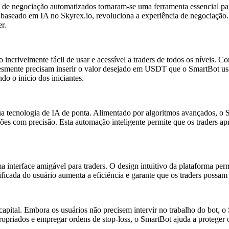
de negociação automatizados tornaram-se uma ferramenta essencial para 
baseado em IA no Skyrex.io, revoluciona a experiência de negociação.
r.
incrivelmente fácil de usar e acessível a traders de todos os níveis. 
plesmente precisam inserir o valor desejado em USDT que o SmartBot u
do o início dos iniciantes.
 tecnologia de IA de ponta. Alimentado por algoritmos avançados, o Smar
ações com precisão. Esta automação inteligente permite que os traders
a interface amigável para traders. O design intuitivo da plataforma per
icada do usuário aumenta a eficiência e garante que os traders possam 
capital. Embora os usuários não precisem intervir no trabalho do bot,
apropriados e empregar ordens de stop-loss, o SmartBot ajuda a proteger 