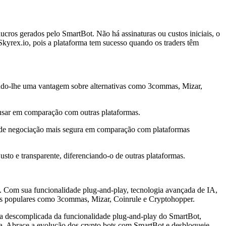
cros gerados pelo SmartBot. Não há assinaturas ou custos iniciais, o
o Skyrex.io, pois a plataforma tem sucesso quando os traders têm
ndo-lhe uma vantagem sobre alternativas como 3commas, Mizar,
e usar em comparação com outras plataformas.
cia de negociação mais segura em comparação com plataformas
usto e transparente, diferenciando-o de outras plataformas.
is. Com sua funcionalidade plug-and-play, tecnologia avançada de IA,
ivas populares como 3commas, Mizar, Coinrule e Cryptohopper.
eza descomplicada da funcionalidade plug-and-play do SmartBot,
a. Abrace a evolução dos crypto bots com SmartBot e desbloqueie