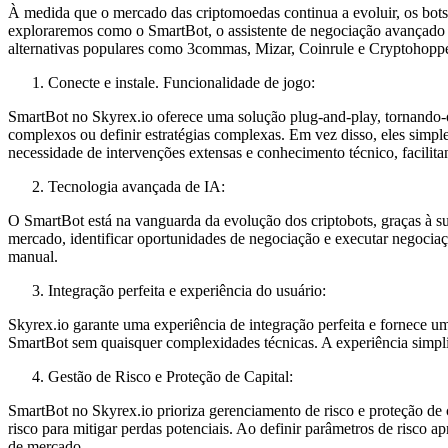
À medida que o mercado das criptomoedas continua a evoluir, os bots 
exploraremos como o SmartBot, o assistente de negociação avançado 
alternativas populares como 3commas, Mizar, Coinrule e Cryptohoppe
Conecte e instale. Funcionalidade de jogo:
SmartBot no Skyrex.io oferece uma solução plug-and-play, tornando-o 
complexos ou definir estratégias complexas. Em vez disso, eles sim
necessidade de intervenções extensas e conhecimento técnico, facilitan
Tecnologia avançada de IA:
O SmartBot está na vanguarda da evolução dos criptobots, graças à sua
mercado, identificar oportunidades de negociação e executar negoci
manual.
Integração perfeita e experiência do usuário:
Skyrex.io garante uma experiência de integração perfeita e fornece um
SmartBot sem quaisquer complexidades técnicas. A experiência simplif
Gestão de Risco e Proteção de Capital:
SmartBot no Skyrex.io prioriza gerenciamento de risco e proteção de 
risco para mitigar perdas potenciais. Ao definir parâmetros de risco 
de mercado.