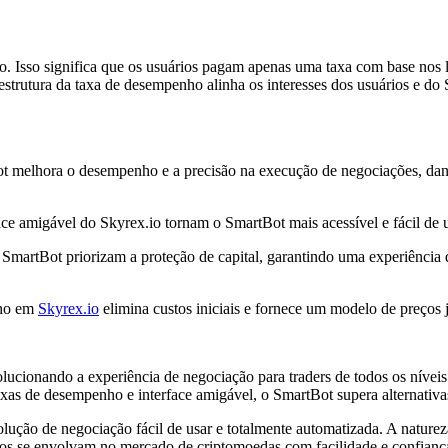
 Isso significa que os usuários pagam apenas uma taxa com base nos lu
 A estrutura da taxa de desempenho alinha os interesses dos usuários e d
t melhora o desempenho e a precisão na execução de negociações, da
erface amigável do Skyrex.io tornam o SmartBot mais acessível e fácil d
 do SmartBot priorizam a proteção de capital, garantindo uma experiên
nho em
Skyrex.io
elimina custos iniciais e fornece um modelo de preços j
olucionando a experiência de negociação para traders de todos os níve
e taxas de desempenho e interface amigável, o SmartBot supera alternat
solução de negociação fácil de usar e totalmente automatizada. A natur
os se envolvam no mercado de criptomoedas com facilidade e confianç