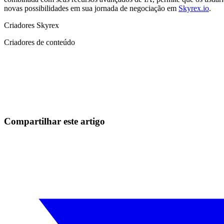
novas possibilidades em sua jornada de negociação em
Skyrex.io
.
Criadores Skyrex
Criadores de conteúdo
Comece a operar na Skyrexio hoje
Aproveite os movimentos que na mão passam batido.
Comece grátis
Compartilhar este artigo