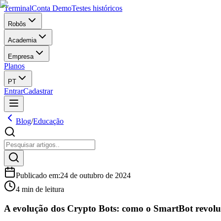
Terminal
Conta Demo
Testes históricos
Robôs
Academia
Empresa
Planos
PT
Entrar
Cadastrar
Blog
/
Educação
Publicado em
:
24 de outubro de 2024
4 min de leitura
A evolução dos Crypto Bots: como o SmartBot revoluc