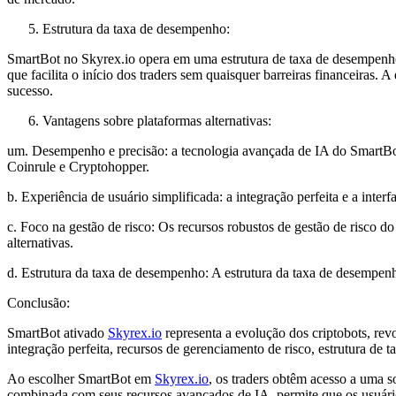
Estrutura da taxa de desempenho:
SmartBot no Skyrex.io opera em uma estrutura de taxa de desempenho.
que facilita o início dos traders sem quaisquer barreiras financeiras.
sucesso.
Vantagens sobre plataformas alternativas:
um. Desempenho e precisão: a tecnologia avançada de IA do SmartBo
Coinrule e Cryptohopper.
b. Experiência de usuário simplificada: a integração perfeita e a int
c. Foco na gestão de risco: Os recursos robustos de gestão de risco
alternativas.
d. Estrutura da taxa de desempenho: A estrutura da taxa de desempe
Conclusão:
SmartBot ativado
Skyrex.io
representa a evolução dos criptobots, rev
integração perfeita, recursos de gerenciamento de risco, estrutura d
Ao escolher SmartBot em
Skyrex.io
, os traders obtêm acesso a uma 
combinada com seus recursos avançados de IA, permite que os usuári