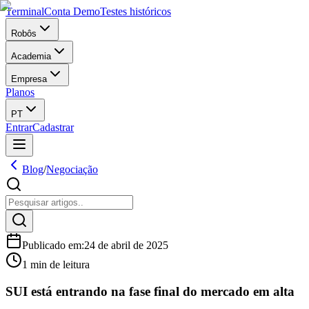
Terminal
Conta Demo
Testes históricos
Robôs
Academia
Empresa
Planos
PT
Entrar
Cadastrar
Blog
/
Negociação
Publicado em
:
24 de abril de 2025
1 min de leitura
SUI está entrando na fase final do mercado em alta