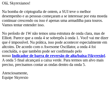
Olá, Skyrexianos!
Na bomba de criptografia de ontem, a SUI teve o melhor
desempenho e as pessoas começaram a se interessar por esta moeda
continuar crescendo ou isso é apenas uma armadilha para touros.
Vamos tentar entender isso.
No período de 1W não temos uma estrutura de onda clara, mas de
Elliott. Parece que a onda 4 se sobrepôs à onda 1. Você vai me dizer
que é impossível. Na prática, isso pode acontecer especialmente em
altcoins. De acordo com o Awesome Oscillator, a onda 4 foi
concluída, o que também pode ser confirmado pelo
nosso
Indicador de barra de reversão de alta/baixa [Skyrexio]
.
A onda 5 final alcançará a caixa verde. Para termos um alvo mais
preciso, precisamos contar as ondas dentro da onda 5.
Atenciosamente,
Equipe Skyrexio
Comece a Operar na Skyrexio Hoje
Aproveite oportunidades que traders manuais não conseguem