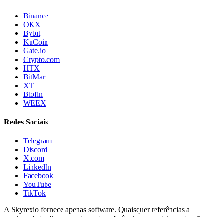
Binance
OKX
Bybit
KuCoin
Gate.io
Crypto.com
HTX
BitMart
XT
Blofin
WEEX
Redes Sociais
Telegram
Discord
X.com
LinkedIn
Facebook
YouTube
TikTok
A Skyrexio fornece apenas software. Quaisquer referências a