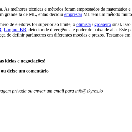
. As melhores técnicas e métodos foram emprestados da matemática e d
um grande fã de ML, então decidiu
emprestar
ML tem um método muito 
ro de eleitores for superior ao limite, o
otimista
/
grosseiro
sinal. Iss
R
,
Largura BB
, detector de divergência e poder de baixa de alta. Este p
ueça de definir parâmetros em diferentes moedas e prazos. Testamos e
as ideias e negociações!
a ou deixe um comentário
nsagem privada ou enviar um email para
info@skyrex.io