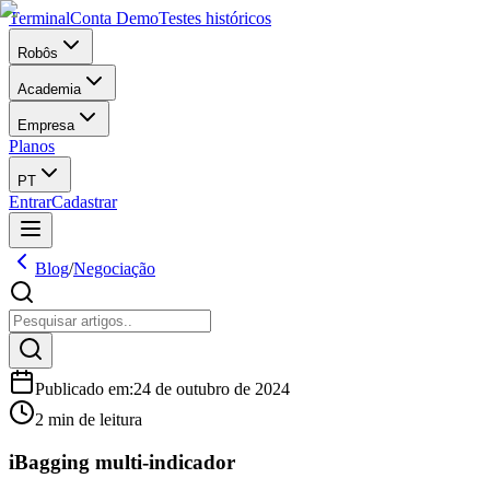
Terminal
Conta Demo
Testes históricos
Robôs
Academia
Empresa
Planos
PT
Entrar
Cadastrar
Blog
/
Negociação
Publicado em
:
24 de outubro de 2024
2 min de leitura
iBagging multi-indicador