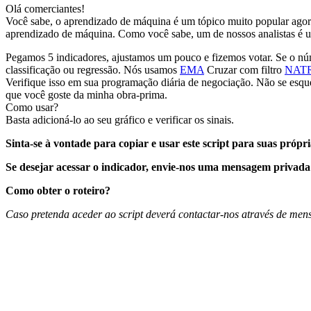
Olá comerciantes!
Você sabe, o aprendizado de máquina é um tópico muito popular agora
aprendizado de máquina. Como você sabe, um de nossos analistas é 
Pegamos 5 indicadores, ajustamos um pouco e fizemos votar. Se o núme
classificação ou regressão. Nós usamos
EMA
Cruzar com filtro
NAT
Verifique isso em sua programação diária de negociação. Não se esq
que você goste da minha obra-prima.
Como usar?
Basta adicioná-lo ao seu gráfico e verificar os sinais.
Sinta-se à vontade para copiar e usar este script para suas própri
Se desejar acessar o indicador, envie-nos uma mensagem privad
Como obter o roteiro?
Caso pretenda aceder ao script deverá contactar-nos através de me
Comece a operar na Skyrexio hoje
Aproveite os movimentos que na mão passam batido.
Comece grátis