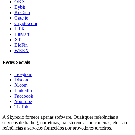
OKX
Bybit
KuCoin
Gate.io
Crypto.com
HTX
BitMart
XT
BloFin
WEEX
Redes Sociais
Telegram
Discord
X.com
LinkedIn
Facebook
YouTube
TikTok
A Skyrexio fornece apenas software. Quaisquer referências a
serviços de trading, corretoras, transferências ou carteiras, etc. são
referências a serviços fornecidos por provedores terceiros.