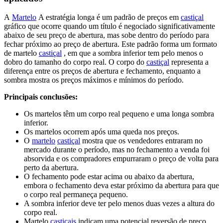
A
Martelo
A estratégia longa é um padrão de preços em
castiçal
gráfico que ocorre quando um título é negociado significativamente
abaixo de seu preço de abertura, mas sobe dentro do período para
fechar próximo ao preço de abertura. Este padrão forma um formato
de martelo
castiçal
, em que a sombra inferior tem pelo menos o
dobro do tamanho do corpo real. O corpo do
castiçal
representa a
diferença entre os preços de abertura e fechamento, enquanto a
sombra mostra os preços máximos e mínimos do período.
Principais conclusões:
Os martelos têm um corpo real pequeno e uma longa sombra
inferior.
Os martelos ocorrem após uma queda nos preços.
O
martelo
castiçal
mostra que os vendedores entraram no
mercado durante o período, mas no fechamento a venda foi
absorvida e os compradores empurraram o preço de volta para
perto da abertura.
O fechamento pode estar acima ou abaixo da abertura,
embora o fechamento deva estar próximo da abertura para que
o corpo real permaneça pequeno.
A sombra inferior deve ter pelo menos duas vezes a altura do
corpo real.
Martelo
castiçais
indicam uma potencial reversão de preço