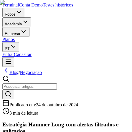
Terminal
Conta Demo
Testes históricos
Robôs
Academia
Empresa
Planos
PT
Entrar
Cadastrar
Blog
/
Negociação
Publicado em
:
24 de outubro de 2024
3 min de leitura
Estratégia Hammer Long com alertas filtrados e
aplicados