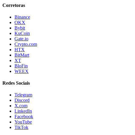
Corretoras
Binance
OKX
Bybit
KuCoin
Gate.io
Crypto.com
HTX
BitMart
XT
BloFin
WEEX
Redes Sociais
Telegram
Discord
X.com
LinkedIn
Facebook
YouTube
TikTok