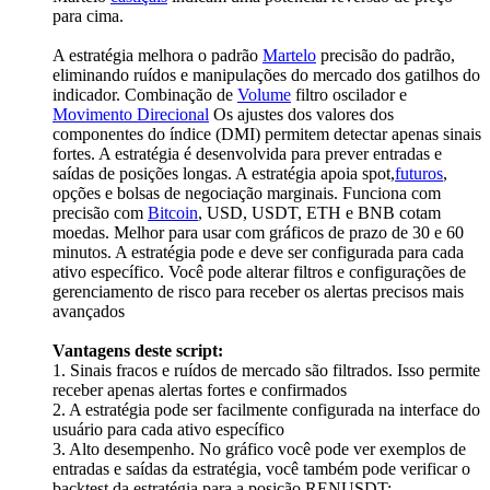
para cima.
A estratégia melhora o padrão
Martelo
precisão do padrão,
eliminando ruídos e manipulações do mercado dos gatilhos do
indicador. Combinação de
Volume
filtro oscilador e
Movimento Direcional
Os ajustes dos valores dos
componentes do índice (DMI) permitem detectar apenas sinais
fortes. A estratégia é desenvolvida para prever entradas e
saídas de posições longas. A estratégia apoia spot,
futuros
,
opções e bolsas de negociação marginais. Funciona com
precisão com
Bitcoin
, USD, USDT, ETH e BNB cotam
moedas. Melhor para usar com gráficos de prazo de 30 e 60
minutos. A estratégia pode e deve ser configurada para cada
ativo específico. Você pode alterar filtros e configurações de
gerenciamento de risco para receber os alertas precisos mais
avançados
Vantagens deste script:
1. Sinais fracos e ruídos de mercado são filtrados. Isso permite
receber apenas alertas fortes e confirmados
2. A estratégia pode ser facilmente configurada na interface do
usuário para cada ativo específico
3. Alto desempenho. No gráfico você pode ver exemplos de
entradas e saídas da estratégia, você também pode verificar o
backtest da estratégia para a posição RENUSDT: