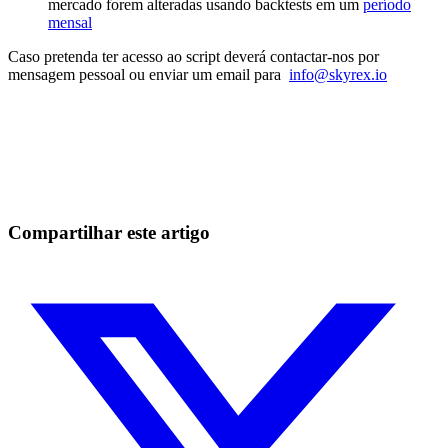
mercado forem alteradas usando backtests em um
período
mensal
Caso pretenda ter acesso ao script deverá contactar-nos por
mensagem pessoal ou enviar um email para
info@skyrex.io
Comece a operar na Skyrexio hoje
Aproveite os movimentos que na mão passam batido.
Comece grátis
Compartilhar este artigo