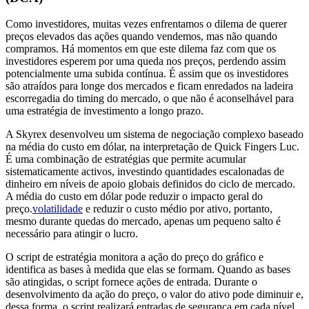
Como investidores, muitas vezes enfrentamos o dilema de querer
preços elevados das ações quando vendemos, mas não quando
compramos. Há momentos em que este dilema faz com que os
investidores esperem por uma queda nos preços, perdendo assim
potencialmente uma subida contínua. É assim que os investidores
são atraídos para longe dos mercados e ficam enredados na ladeira
escorregadia do timing do mercado, o que não é aconselhável para
uma estratégia de investimento a longo prazo.
A Skyrex desenvolveu um sistema de negociação complexo baseado
na média do custo em dólar, na interpretação de Quick Fingers Luc.
É uma combinação de estratégias que permite acumular
sistematicamente activos, investindo quantidades escalonadas de
dinheiro em níveis de apoio globais definidos do ciclo de mercado.
A média do custo em dólar pode reduzir o impacto geral do
preço.
volatilidade
e reduzir o custo médio por ativo, portanto,
mesmo durante quedas do mercado, apenas um pequeno salto é
necessário para atingir o lucro.
O script de estratégia monitora a ação do preço do gráfico e
identifica as bases à medida que elas se formam. Quando as bases
são atingidas, o script fornece ações de entrada. Durante o
desenvolvimento da ação do preço, o valor do ativo pode diminuir e,
dessa forma, o script realizará entradas de segurança em cada nível