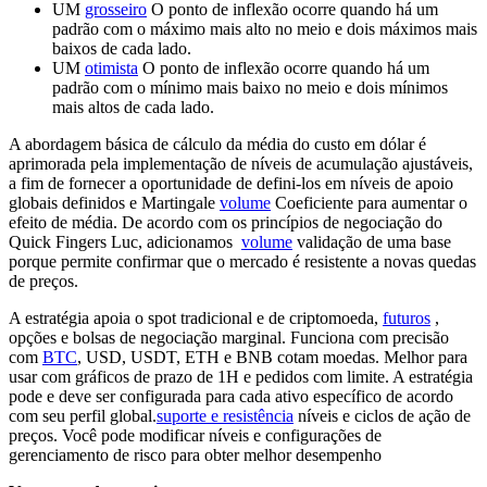
UM
grosseiro
O ponto de inflexão ocorre quando há um
padrão com o máximo mais alto no meio e dois máximos mais
baixos de cada lado.
UM
otimista
O ponto de inflexão ocorre quando há um
padrão com o mínimo mais baixo no meio e dois mínimos
mais altos de cada lado.
A abordagem básica de cálculo da média do custo em dólar é
aprimorada pela implementação de níveis de acumulação ajustáveis,
a fim de fornecer a oportunidade de defini-los em níveis de apoio
globais definidos e Martingale
volume
Coeficiente para aumentar o
efeito de média. De acordo com os princípios de negociação do
Quick Fingers Luc, adicionamos
volume
validação de uma base
porque permite confirmar que o mercado é resistente a novas quedas
de preços.
A estratégia apoia o spot tradicional e de criptomoeda,
futuros
,
opções e bolsas de negociação marginal. Funciona com precisão
com
BTC
, USD, USDT, ETH e BNB cotam moedas. Melhor para
usar com gráficos de prazo de 1H e pedidos com limite. A estratégia
pode e deve ser configurada para cada ativo específico de acordo
com seu perfil global.
suporte e resistência
níveis e ciclos de ação de
preços. Você pode modificar níveis e configurações de
gerenciamento de risco para obter melhor desempenho