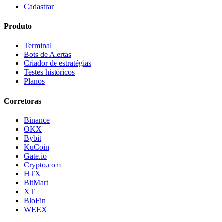
Cadastrar
Produto
Terminal
Bots de Alertas
Criador de estratégias
Testes históricos
Planos
Corretoras
Binance
OKX
Bybit
KuCoin
Gate.io
Crypto.com
HTX
BitMart
XT
BloFin
WEEX