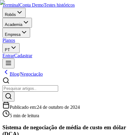
Terminal
Conta Demo
Testes históricos
Robôs
Academia
Empresa
Planos
PT
Entrar
Cadastrar
Blog
/
Negociação
Publicado em
:
24 de outubro de 2024
5 min de leitura
Sistema de negociação de média de custo em dólar
(DCA)