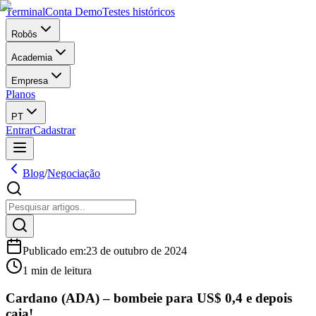
Terminal
Conta Demo
Testes históricos
Robôs
Academia
Empresa
Planos
PT
Entrar
Cadastrar
Blog
/
Negociação
Publicado em
:
23 de outubro de 2024
1 min de leitura
Cardano (ADA) – bombeie para US$ 0,4 e depois
caia!