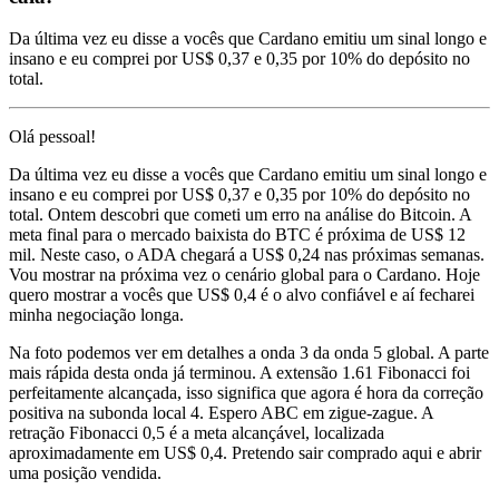
Da última vez eu disse a vocês que Cardano emitiu um sinal longo e
insano e eu comprei por US$ 0,37 e 0,35 por 10% do depósito no
total.
Olá pessoal!
Da última vez eu disse a vocês que Cardano emitiu um sinal longo e
insano e eu comprei por US$ 0,37 e 0,35 por 10% do depósito no
total. Ontem descobri que cometi um erro na análise do Bitcoin. A
meta final para o mercado baixista do BTC é próxima de US$ 12
mil. Neste caso, o ADA chegará a US$ 0,24 nas próximas semanas.
Vou mostrar na próxima vez o cenário global para o Cardano. Hoje
quero mostrar a vocês que US$ 0,4 é o alvo confiável e aí fecharei
minha negociação longa.
Na foto podemos ver em detalhes a onda 3 da onda 5 global. A parte
mais rápida desta onda já terminou. A extensão 1.61 Fibonacci foi
perfeitamente alcançada, isso significa que agora é hora da correção
positiva na subonda local 4. Espero ABC em zigue-zague. A
retração Fibonacci 0,5 é a meta alcançável, localizada
aproximadamente em US$ 0,4. Pretendo sair comprado aqui e abrir
uma posição vendida.