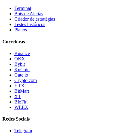
Terminal
Bots de Alertas
Criador de estratégias
Testes históricos
Planos
Corretoras
Binance
OKX
Bybit
KuCoin
Gate.io
Crypto.com
HTX
BitMart
XT
BloFin
WEEX
Redes Sociais
Telegram