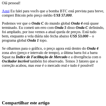
Olá pessoal!
Aqui
Eu falei para vocês que a bomba BTC está prevista para breve,
comprei Bitcoin pelo preço médio
US$ 57.000
.
Podemos ver que o
Onda C
do mundo global
Onda 4
está quase
terminado. Eu cometi um erro com
Onda 5
disso
Onda C
definindo,
foi ampliado, por isso vemos a atual queda de preços. Está tudo
bem, enquanto a vela diária não fecha abaixo
US$ 53.000
– o
programa global
Onda 1
topo.
Se olharmos para o gráfico, o preço agora está dentro do
Onda 4
zona alvo (preço e intervalo de tempo), a última barra foi a barra
Squat na
Índice de Facilitação de Mercado
e a divergência com o
Oscilador incrível
também foi observado. Temos 3 fatores que a
correção acabou, mas esse é o mercado real e tudo é possível!
Comece a Operar na Skyrexio Hoje
Aproveite oportunidades que traders manuais não conseguem
Comece grátis
Compartilhar este artigo