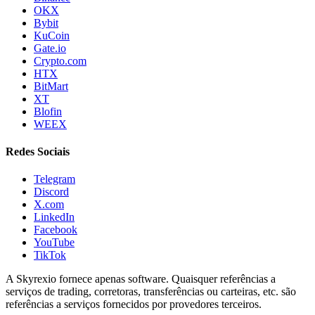
OKX
Bybit
KuCoin
Gate.io
Crypto.com
HTX
BitMart
XT
Blofin
WEEX
Redes Sociais
Telegram
Discord
X.com
LinkedIn
Facebook
YouTube
TikTok
A Skyrexio fornece apenas software. Quaisquer referências a
serviços de trading, corretoras, transferências ou carteiras, etc. são
referências a serviços fornecidos por provedores terceiros.