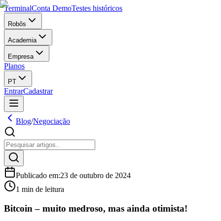
Terminal
Conta Demo
Testes históricos
Robôs
Academia
Empresa
Planos
PT
Entrar
Cadastrar
Blog
/
Negociação
Publicado em
:
23 de outubro de 2024
1 min de leitura
Bitcoin – muito medroso, mas ainda otimista!