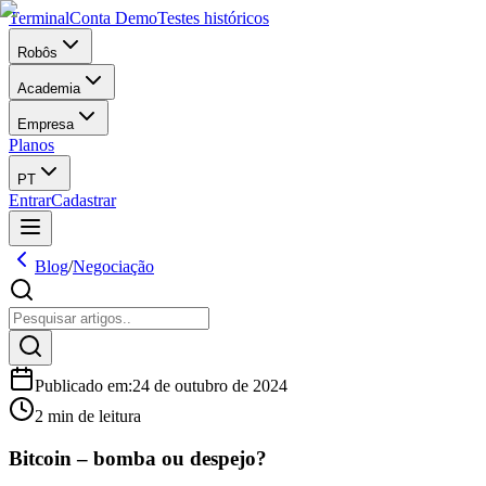
Terminal
Conta Demo
Testes históricos
Robôs
Academia
Empresa
Planos
PT
Entrar
Cadastrar
Blog
/
Negociação
Publicado em
:
24 de outubro de 2024
2 min de leitura
Bitcoin – bomba ou despejo?