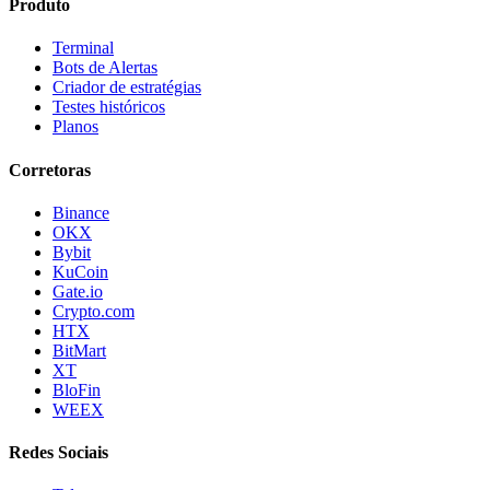
Produto
Terminal
Bots de Alertas
Criador de estratégias
Testes históricos
Planos
Corretoras
Binance
OKX
Bybit
KuCoin
Gate.io
Crypto.com
HTX
BitMart
XT
BloFin
WEEX
Redes Sociais