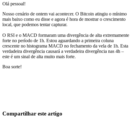
Olá pessoal!
Nosso cenário de ontem vai acontecer. O Bitcoin atingiu o mínimo
mais baixo como eu disse e agora é hora de mostrar o crescimento
local, que podemos tentar capturar.
O RSI e o MACD formaram uma divergência de alta extremamente
forte no período de 1h. Estou aguardando a primeira coluna
crescente no histograma MACD no fechamento da vela de 1h. Esta
verdadeira divergência causará a verdadeira divergência nas 4h –
este é um sinal de alta muito mais forte.
Boa sorte!
Comece a Operar na Skyrexio Hoje
Aproveite oportunidades que traders manuais não conseguem
Comece grátis
Compartilhar este artigo