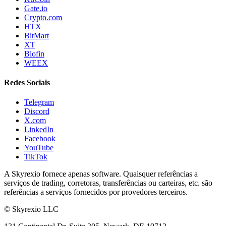
Gate.io
Crypto.com
HTX
BitMart
XT
Blofin
WEEX
Redes Sociais
Telegram
Discord
X.com
LinkedIn
Facebook
YouTube
TikTok
A Skyrexio fornece apenas software. Quaisquer referências a
serviços de trading, corretoras, transferências ou carteiras, etc. são
referências a serviços fornecidos por provedores terceiros.
©
Skyrexio LLC