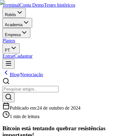
Terminal
Conta Demo
Testes históricos
Robôs
Academia
Empresa
Planos
PT
Entrar
Cadastrar
Blog
/
Negociação
Publicado em
:
24 de outubro de 2024
1 min de leitura
Bitcoin está tentando quebrar resistências
importantes!