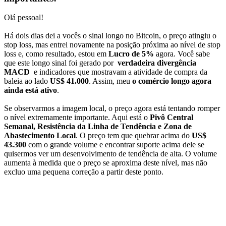
Olá pessoal!
Há dois dias dei a vocês o sinal longo no Bitcoin, o preço atingiu o
stop loss, mas entrei novamente na posição próxima ao nível de stop
loss e, como resultado, estou em
Lucro de 5%
agora. Você sabe
que este longo sinal foi gerado por
verdadeira divergência
MACD
e indicadores que mostravam a atividade de compra da
baleia ao lado
US$ 41.000
. Assim, meu
o comércio longo agora
ainda está ativo
.
Se observarmos a imagem local, o preço agora está tentando romper
o nível extremamente importante. Aqui está o
Pivô Central
Semanal, Resistência da Linha de Tendência e Zona de
Abastecimento Local
. O preço tem que quebrar acima do
US$
43.300
com o grande volume e encontrar suporte acima dele se
quisermos ver um desenvolvimento de tendência de alta. O volume
aumenta à medida que o preço se aproxima deste nível, mas não
excluo uma pequena correção a partir deste ponto.
Comece a operar na Skyrexio hoje
Aproveite os movimentos que na mão passam batido.