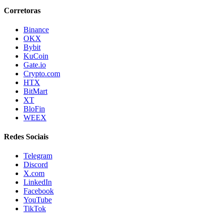
Corretoras
Binance
OKX
Bybit
KuCoin
Gate.io
Crypto.com
HTX
BitMart
XT
BloFin
WEEX
Redes Sociais
Telegram
Discord
X.com
LinkedIn
Facebook
YouTube
TikTok