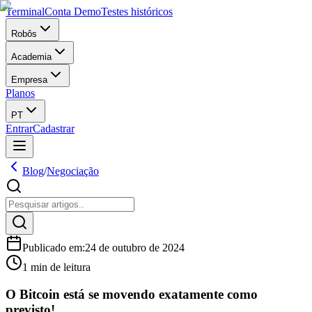
Terminal
Conta Demo
Testes históricos
Robôs
Academia
Empresa
Planos
PT
Entrar
Cadastrar
Blog
/
Negociação
Publicado em
:
24 de outubro de 2024
1 min de leitura
O Bitcoin está se movendo exatamente como
previsto!