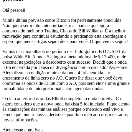
Olá pessoal!
Minha última previsão sobre Bitcoin foi perfeitamente concluída.
Não quero ser muito autoconfiante, mas parece que agora
compreendo melhor o Trading Chaos de Bill Williams. É a melhor
motivação para continuar estudando e praticando esta abordagem e
espero que meus artigos sejam úteis para você. O que vem a seguir?
Vamos dar uma olhada no período de 1h do gráfico BTCUSDT da
bolsa WhiteBit. A onda 5 atingiu a meta mínima de $ 17.400, onde
executei negociações a descoberto com sucesso. Decidi que a onda
5 foi encerrada por causa da divergência com o oscilador Awesome.
Além disso, a condição mínima da onda 4 foi atendida – o
cruzamento da linha zero no AO. Quero lhe dizer que você deve
confirmar as ondas de Elliott com o AO, pois sem ele há uma grande
probabilidade de interpretar mal a contagem das ondas.
O ciclo anterior das ondas Elliott completou a onda corretiva C e
agora considero que a nova onda baixista 5 foi iniciada. Fique atento
às atualizações das minhas análises porque o mercado está vivo e
temos que mudar nossas decisões quando o mercado nos mostrar as
novas informações.
Atenciosamente, Ivan