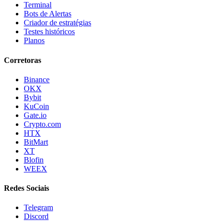
Terminal
Bots de Alertas
Criador de estratégias
Testes históricos
Planos
Corretoras
Binance
OKX
Bybit
KuCoin
Gate.io
Crypto.com
HTX
BitMart
XT
Blofin
WEEX
Redes Sociais
Telegram
Discord