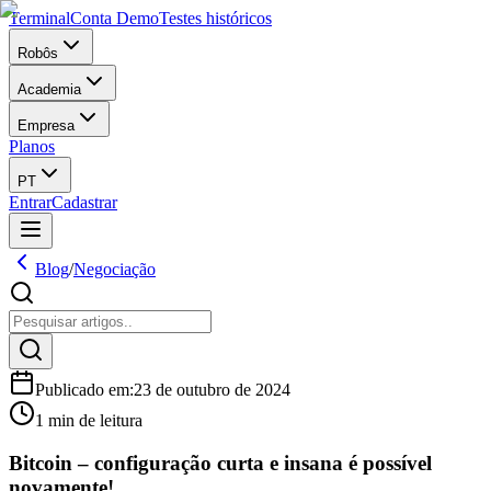
Terminal
Conta Demo
Testes históricos
Robôs
Academia
Empresa
Planos
PT
Entrar
Cadastrar
Blog
/
Negociação
Publicado em
:
23 de outubro de 2024
1 min de leitura
Bitcoin – configuração curta e insana é possível
novamente!