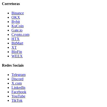
Corretoras
Binance
OKX
Bybit
KuCoin
Gate.io
Crypto.com
HTX
BitMart
XT
BloFin
WEEX
Redes Sociais
Telegram
Discord
X.com
LinkedIn
Facebook
YouTube
TikTok