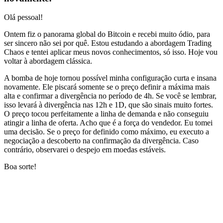
Olá pessoal!
Ontem fiz o panorama global do Bitcoin e recebi muito ódio, para
ser sincero não sei por quê. Estou estudando a abordagem Trading
Chaos e tentei aplicar meus novos conhecimentos, só isso. Hoje vou
voltar à abordagem clássica.
A bomba de hoje tornou possível minha configuração curta e insana
novamente. Ele piscará somente se o preço definir a máxima mais
alta e confirmar a divergência no período de 4h. Se você se lembrar,
isso levará à divergência nas 12h e 1D, que são sinais muito fortes.
O preço tocou perfeitamente a linha de demanda e não conseguiu
atingir a linha de oferta. Acho que é a força do vendedor. Eu tomei
uma decisão. Se o preço for definido como máximo, eu executo a
negociação a descoberto na confirmação da divergência. Caso
contrário, observarei o despejo em moedas estáveis.
Boa sorte!
Comece a operar na Skyrexio hoje
Aproveite os movimentos que na mão passam batido.