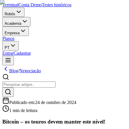
Terminal
Conta Demo
Testes históricos
Robôs
Academia
Empresa
Planos
PT
Entrar
Cadastrar
Blog
/
Negociação
Publicado em
:
24 de outubro de 2024
1 min de leitura
Bitcoin – os touros devem manter este nível!