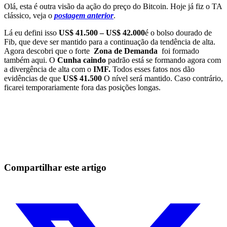
Olá, esta é outra visão da ação do preço do Bitcoin. Hoje já fiz o TA
clássico, veja o
postagem anterior
.
Lá eu defini isso
US$ 41.500 – US$ 42.000
é o bolso dourado de
Fib, que deve ser mantido para a continuação da tendência de alta.
Agora descobri que o forte
Zona de Demanda
foi formado
também aqui. O
Cunha caindo
padrão está se formando agora com
a divergência de alta com o
IMF.
Todos esses fatos nos dão
evidências de que
US$ 41.500
O nível será mantido. Caso contrário,
ficarei temporariamente fora das posições longas.
Comece a Operar na Skyrexio Hoje
Aproveite oportunidades que traders manuais não conseguem
Comece grátis
Compartilhar este artigo