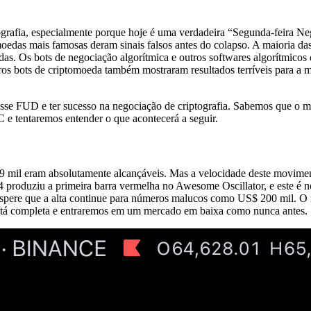
grafia, especialmente porque hoje é uma verdadeira “Segunda-feira Ne
omoedas mais famosas deram sinais falsos antes do colapso. A maioria da
rdas. Os bots de negociação algorítmica e outros softwares algorítmico
utros bots de criptomoeda também mostraram resultados terríveis para a
e FUD e ter sucesso na negociação de criptografia. Sabemos que o ma
C e tentaremos entender o que acontecerá a seguir.
 49 mil eram absolutamente alcançáveis. Mas a velocidade deste movime
oduziu a primeira barra vermelha no Awesome Oscillator, e este é nos
 espere que a alta continue para números malucos como US$ 200 mil. O m
está completa e entraremos em um mercado em baixa como nunca antes.